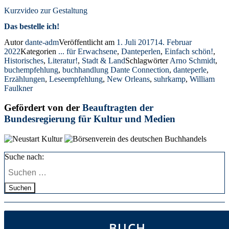
Kurzvideo zur Gestaltung
Das bestelle ich!
Autor
dante-adm
Veröffentlicht am
1. Juli 2017
14. Februar
2022
Kategorien
... für Erwachsene
,
Danteperlen
,
Einfach schön!
,
Historisches
,
Literatur!
,
Stadt & Land
Schlagwörter
Arno Schmidt
,
buchempfehlung
,
buchhandlung Dante Connection
,
danteperle
,
Erzählungen
,
Leseempfehlung
,
New Orleans
,
suhrkamp
,
William
Faulkner
Gefördert von der
Beauftragten der
Bundesregierung für Kultur und Medien
Suche nach:
Suchen
BUCH