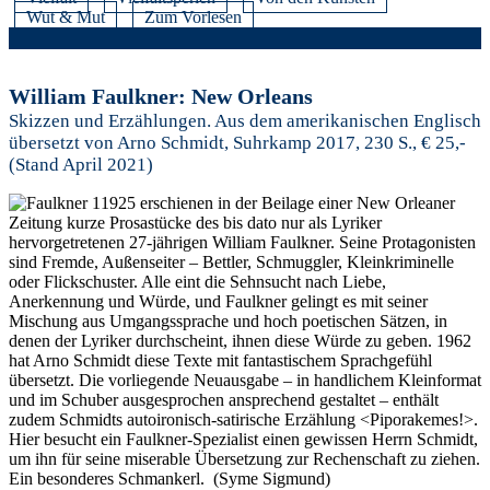
Wut & Mut
Zum Vorlesen
William Faulkner: New Orleans
Skizzen und Erzählungen. Aus dem amerikanischen Englisch
übersetzt von Arno Schmidt, Suhrkamp 2017, 230 S., € 25,-
(Stand April 2021)
1925 erschienen in der Beilage einer New Orleaner
Zeitung kurze Prosastücke des bis dato nur als Lyriker
hervorgetretenen 27-jährigen William Faulkner. Seine Protagonisten
sind Fremde, Außenseiter – Bettler, Schmuggler, Kleinkriminelle
oder Flickschuster. Alle eint die Sehnsucht nach Liebe,
Anerkennung und Würde, und Faulkner gelingt es mit seiner
Mischung aus Umgangssprache und hoch poetischen Sätzen, in
denen der Lyriker durchscheint, ihnen diese Würde zu geben. 1962
hat Arno Schmidt diese Texte mit fantastischem Sprachgefühl
übersetzt. Die vorliegende Neuausgabe – in handlichem Kleinformat
und im Schuber ausgesprochen ansprechend gestaltet – enthält
zudem
Schmidts autoironisch-satirische Erzählung <Piporakemes!>.
Hier besucht ein Faulkner-Spezialist einen gewissen Herrn Schmidt,
um ihn für seine miserable Übersetzung zur Rechenschaft zu ziehen.
Ein besonderes Schmankerl.
(Syme Sigmund)