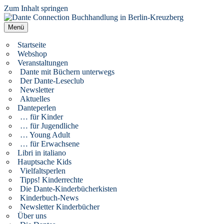
Zum Inhalt springen
Dante Connection Buchhandlung in Berlin-Kreuzberg
Literatur aus Italien und anderen Kulturen
Menü
Startseite
Webshop
Veranstaltungen
Dante mit Büchern unterwegs
Der Dante-Leseclub
Newsletter
Aktuelles
Danteperlen
… für Kinder
… für Jugendliche
… Young Adult
… für Erwachsene
Libri in italiano
Hauptsache Kids
Vielfaltsperlen
Tipps! Kinderrechte
Die Dante-Kinderbücherkisten
Kinderbuch-News
Newsletter Kinderbücher
Über uns