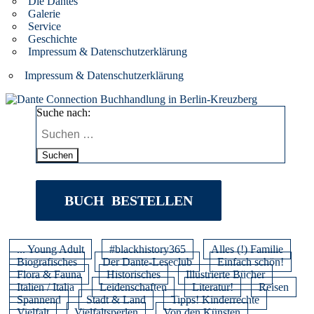
Die Dantes
Galerie
Service
Geschichte
Impressum & Datenschutzerklärung
Impressum & Datenschutzerklärung
Suche nach:
Suchen
BUCH BESTELLEN
... Young Adult
#blackhistory365
Alles (!) Familie
Biografisches
Der Dante-Leseclub
Einfach schön!
Flora & Fauna
Historisches
Illustrierte Bücher
Italien / Italia
Leidenschaften
Literatur!
Reisen
Spannend
Stadt & Land
Tipps! Kinderrechte
Vielfalt
Vielfaltsperlen
Von den Künsten