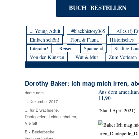
BUCH BESTELLEN
... Young Adult
#blackhistory365
Alles (!) Fa
Einfach schön!
Flora & Fauna
Historisches
Literatur!
Reisen
Spannend
Stadt & Lan
Von den Künsten
Wut & Mut
Zum Vorlesen
Dorothy Baker: Ich mag mich irren, abe
Aus dem amerikani
Autor
dante-adm
11,90
Veröffentlicht
1. Dezember 2017
am
Kategorien
... für Erwachsene
,
(Stand April 2021)
Danteperlen
,
Leidenschaften
,
Vielfalt
Schlagwörter
Bix Beiderbecke
,
buchempfehlung
,