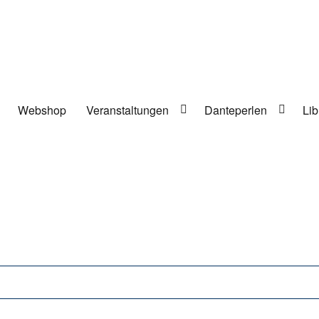
Webshop
Veranstaltungen
Danteperlen
Lib
lung in Berlin-Kreuzberg