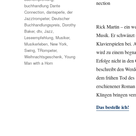
buchhandlung Dante
Connection
,
danteperle
,
der
Jazztrompeter
,
Deutscher
Buchhandlungspreis
,
Dorothy
Rick Martin – ein we
Baker
,
dtv
,
Jazz
,
Musik. Er schwänzt 
Leseempfehlung
,
Musiker
,
Klavierspielen bei. A
Musikerleben
,
New York
,
Swing
,
TRompeter
,
wird zu einem begnad
Weihnachtsgeschenk
,
Young
Erfolge nicht in de
Man with a Horn
beschreibt den Werd
dem frühen Tod des 
erschienener Roman 
Klingen bringen ve
Das bestelle ich!