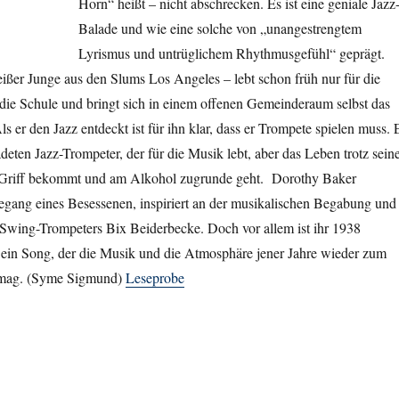
Horn“ heißt – nicht abschrecken. Es ist eine geniale Jazz
Balade und wie eine solche von „unangestrengtem
Lyrismus und untrüglichem Rhythmusgefühl“ geprägt.
ißer Junge aus den Slums Los Angeles – lebt schon früh nur für die
die Schule und bringt sich in einem offenen Gemeinderaum selbst das
ls er den Jazz entdeckt ist für ihn klar, dass er Trompete spielen muss. 
eten Jazz-Trompeter, der für die Musik lebt, aber das Leben trotz sein
n Griff bekommt und am Alkohol zugrunde geht. Dorothy Baker
egang eines Besessenen, inspiriert an der musikalischen Begabung und
Swing-Trompeters Bix Beiderbecke. Doch vor allem ist ihr 1938
ein Song, der die Musik und die Atmosphäre jener Jahre wieder zum
rmag. (Syme Sigmund)
Leseprobe