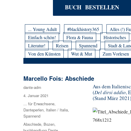
BUCH BESTELLEN
... Young Adult
#blackhistory365
Alles (!) Fa
Einfach schön!
Flora & Fauna
Historisches
Literatur!
Reisen
Spannend
Stadt & Lan
Von den Künsten
Wut & Mut
Zum Vorlesen
Marcello Fois: Abschiede
Aus dem Italienisc
Autor
dante-adm
(
Del dirsi addio
, 
Veröffentlicht
4. Januar 2021
(Stand März 2021
am
Kategorien
... für Erwachsene
,
Danteperlen
,
Italien / Italia
,
Spannend
Schlagwörter
Abschiede
,
Bozen
,
buchhandlung Dante