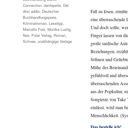
Connection
,
danteperle
,
Del
Fall zu lösen, ermit
dirsi addio
,
Deutscher
Buchhandlungspreis
,
eine überraschende 
Kriminalroman
,
Lesetipp
,
Und doch sollte, wer
Marcello Fois
,
Monika Lustig
,
Finger lassen von di
Noir
,
Polar Verlag
,
Roman
,
Schnee
,
unabhängige Verlage
große sardische Autor
Beziehungen, erzählt
Söhnen und Geliebte
Mühe des Beieinander
gefühlvoll und übers
überraschenden Asso
aus der Popkultur, 
Songtexte von Take 
einlässt, wird man b
Menschlichkeit. (S
Das bestelle ich!