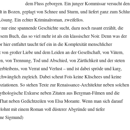
dem Fluss geborgen. Ein junger Kommissar versucht den
telt in Bozen, geplagt von Schnee und Sturm, und liefert ganz zum Schlu
Lösung. Ein echter Kriminalroman, zweifellos.
 nur eine spannende Geschichte sucht, dazu noch rasant erzählt, die
esem Buch, das so viel mehr ist als ein klassischer Noir. Denn was der
 hier entfaltet taucht tief ein in die Komplexität menschlicher
 von großer Liebe und dem Leiden an der Gesellschaft, von Vätern,
n, von Trennung, Tod und Abschied, von Zärtlichkeit und der steten
bleibens, von Verrat und Verlust – und ist dabei spröde und karg,
chwänglich zugleich. Dabei scheut Fois keine Klischees und keine
ziationen. So stehen Texte zur Renaissance-Architektur neben solchen
mythologische Exkurse neben Zitaten aus Bergman-Filmen und die
That neben Gedichtzeilen von Elsa Morante. Wenn man sich darauf
elohnt mit einem Roman voll düsterer Abgründe und tiefer
yme Sigmund)