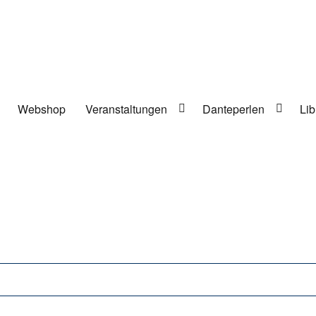
Webshop
Veranstaltungen
Danteperlen
Lib
lung in Berlin-Kreuzberg