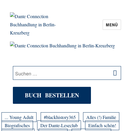
MENÜ
Dante Connection Buchhandlung in
Berlin-Kreuzberg
SU
Suche
nach:
BUCH BESTELLEN
... Young Adult
#blackhistory365
Alles (!) Familie
Biografisches
Der Dante-Leseclub
Einfach schön!