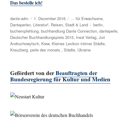
Das bestelle ich!
Autor
dante-adm
Veröffentlicht
1. Dezember 2016
Kategorien
... für Erwachsene
,
Danteperlen
,
Literatur!
am
,
Reisen
,
Stadt & Land
Schlagwörter
berlin
,
buchempfehlung
,
buchhandlung Dante Connection
,
danteperle
,
Deutscher Buchhandlungspreis 2015
,
Insel Verlag
,
Juri
Andruchowytsch
,
Kiew
,
Kleines Lexikon intimer Städte
,
Kreuzberg
,
perle des monats.
,
Städte
,
Ukraine
Gefördert von der
Beauftragten der
Bundesregierung für Kultur und Medien