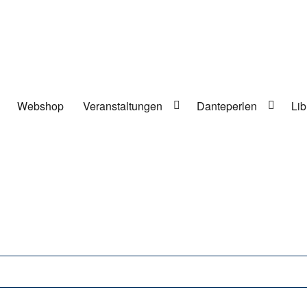
Webshop
Veranstaltungen
Danteperlen
Lib
lung in Berlin-Kreuzberg