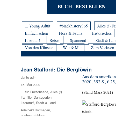
BUCH BESTELLEN
... Young Adult
#blackhistory365
Alles (!) Fa
Einfach schön!
Flora & Fauna
Historisches
Literatur!
Reisen
Spannend
Stadt & Lan
Von den Künsten
Wut & Mut
Zum Vorlesen
Jean Stafford: Die Berglöwin
Aus dem amerikan
Autor
dante-adm
2020, 352 S., € 25,
Veröffentlicht
15. Mai 2020
am
Kategorien
... für Erwachsene
,
Alles (!)
(Stand März 2021)
Familie
,
Danteperlen
,
Literatur!
,
Stadt & Land
Schlagwörter
Adelheid Dormagen
,
buchempfehlung
,