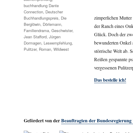
buchhandlung Dante
Connection
,
Deutscher
zimperlichen Mutter 
Buchhandlungspreis
,
Die
Berglöwin
,
Dörlemann
,
der Ranch eines Onke
Familiendrama
,
Geschwister
,
Glück. Doch der zwei
Jean Stafford
,
Jürgen
bewunderten Onkel an
Dormagen
,
Leseempfehlung
,
Pulitzer
,
Roman
,
Wildwest
störrische Welt ab. 
Reißen gespannte psy
vergessenen Pulitzer
Das bestelle ich!
Gefördert von der
Beauftragten der Bundesregierung