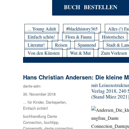
BUCH BESTELLEN
... Young Adult
#blackhistory365
Alles (!) Fa
Einfach schön!
Flora & Fauna
Historisches
Literatur!
Reisen
Spannend
Stadt & Lan
Von den Künsten
Wut & Mut
Zum Vorlesen
Hans Christian Andersen: Die kleine 
mit Leinenstruktur
Autor
dante-adm
Verlag 2018, 240 S
Veröffentlicht
30. November 2018
(Stand März 2021
am
Kategorien
... für Kinder
,
Danteperlen
,
Einfach schön!
Schlagwörter
buchhandlung Dante
Connection
,
buchtipp
,
Coppenrath
,
dante connection
,