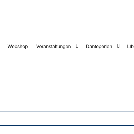
Webshop
Veranstaltungen
Danteperlen
Lib
lung in Berlin-Kreuzberg