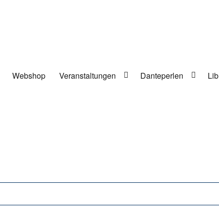
Webshop
Veranstaltungen
Danteperlen
Lib
lung in Berlin-Kreuzberg