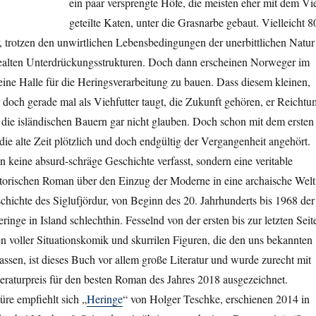
ein paar versprengte Höfe, die meisten eher mit dem Vi
geteilte Katen, unter die Grasnarbe gebaut. Vielleicht 8
, trotzen den unwirtlichen Lebensbedingungen der unerbittlichen Natur
ealten Unterdrückungsstrukturen. Doch dann erscheinen Norweger im
ine Halle für die Heringsverarbeitung zu bauen. Dass diesem kleinen,
r doch gerade mal als Viehfutter taugt, die Zukunft gehören, er Reichtu
 die isländischen Bauern gar nicht glauben. Doch schon mit dem ersten
 die alte Zeit plötzlich und doch endgültig der Vergangenheit angehört.
 keine absurd-schräge Geschichte verfasst, sondern eine veritable
storischen Roman über den Einzug der Moderne in eine archaische Welt
chichte des Siglufjördur, von Beginn des 20. Jahrhunderts bis 1968 der
ringe in Island schlechthin. Fesselnd von der ersten bis zur letzten Seit
n voller Situationskomik und skurrilen Figuren, die den uns bekannten
ssen, ist dieses Buch vor allem große Literatur und wurde zurecht mit
eraturpreis für den besten Roman des Jahres 2018 ausgezeichnet.
re empfiehlt sich „
Heringe
“ von Holger Teschke, erschienen 2014 in