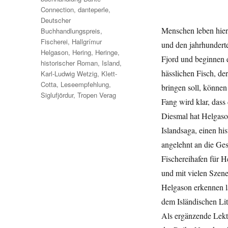
Connection
,
danteperle
,
Deutscher
Menschen leben hier
Buchhandlungspreis
,
Fischerei
,
Hallgrímur
und den jahrhundert
Helgason
,
Hering
,
Heringe
,
Fjord und beginnen e
historischer Roman
,
Island
,
hässlichen Fisch, de
Karl-Ludwig Wetzig
,
Klett-
Cotta
,
Leseempfehlung
,
bringen soll, können
Siglufjördur
,
Tropen Verag
Fang wird klar, dass
Diesmal hat Helgason
Islandsaga, einen hi
angelehnt an die Ges
Fischereihafen für He
und mit vielen Szene
Helgason erkennen la
dem Isländischen Lit
Als ergänzende Lektü