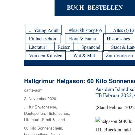
BUCH BESTELLEN
... Young Adult
#blackhistory365
Alles (!) Fa
Einfach schön!
Flora & Fauna
Historisches
Literatur!
Reisen
Spannend
Stadt & Lan
Von den Künsten
Wut & Mut
Zum Vorlesen
Hallgrímur Helgason: 60 Kilo Sonnens
Aus dem Isländisc
Autor
dante-adm
TB Februar 2022, 
Veröffentlicht
2. November 2020
am
Kategorien
... für Erwachsene
,
(Stand Februar 2022
Danteperlen
,
Historisches
,
Literatur!
,
Stadt & Land
Schlagwörter
60 Kilo Sonnenschein
,
buchhandlung Dante