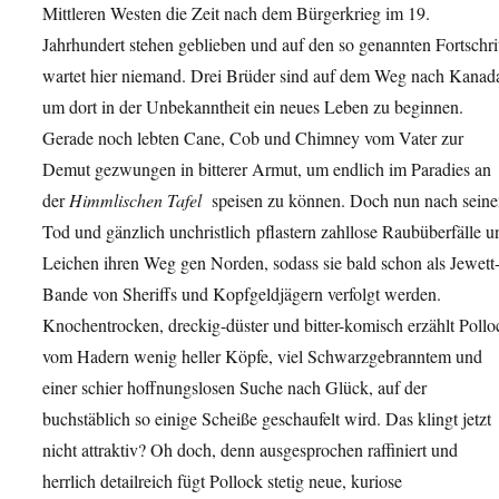
Mittleren Westen die Zeit nach dem Bürgerkrieg im 19.
Jahrhundert stehen geblieben und auf den so genannten Fortschri
wartet hier niemand. Drei Brüder sind auf dem Weg nach Kanad
um dort in der Unbekanntheit ein neues Leben zu beginnen.
Gerade noch lebten Cane, Cob und Chimney vom Vater zur
Demut gezwungen in bitterer Armut, um endlich im Paradies an
der
Himmlischen Tafel
speisen zu können. Doch nun nach sein
Tod und gänzlich unchristlich pflastern zahllose Raubüberfälle u
Leichen ihren Weg gen Norden, sodass sie bald schon als Jewett
Bande von Sheriffs und Kopfgeldjägern verfolgt werden.
Knochentrocken, dreckig-düster und bitter-komisch erzählt Pollo
vom Hadern wenig heller Köpfe, viel Schwarzgebranntem und
einer schier hoffnungslosen Suche nach Glück, auf der
buchstäblich so einige Scheiße geschaufelt wird. Das klingt jetzt
nicht attraktiv? Oh doch, denn ausgesprochen raffiniert und
herrlich detailreich fügt Pollock stetig neue, kuriose