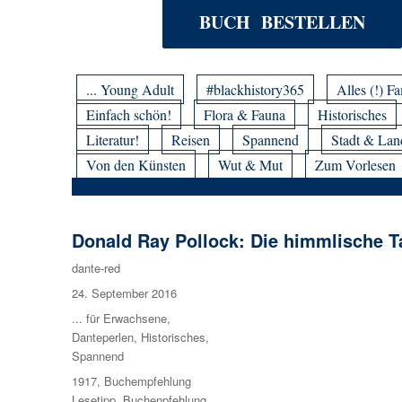
BUCH BESTELLEN
... Young Adult
#blackhistory365
Alles (!) Fa
Einfach schön!
Flora & Fauna
Historisches
Literatur!
Reisen
Spannend
Stadt & Lan
Von den Künsten
Wut & Mut
Zum Vorlesen
Donald Ray Pollock: Die himmlische T
Autor
dante-red
Veröffentlicht
24. September 2016
am
Kategorien
... für Erwachsene
,
Danteperlen
,
Historisches
,
Spannend
Schlagwörter
1917
,
Buchempfehlung
Lesetipp
,
Buchenpfehlung
,