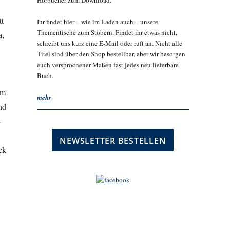
Hörbücher zum Download.
tt
Ihr findet hier – wie im Laden auch – unsere
Thementische zum Stöbern. Findet ihr etwas nicht,
a,
schreibt uns kurz eine E-Mail oder ruft an. Nicht alle
Titel sind über den Shop bestellbar, aber wir besorgen
euch versprochener Maßen fast jedes neu lieferbare
Buch.
em
mehr
nd
-
ck