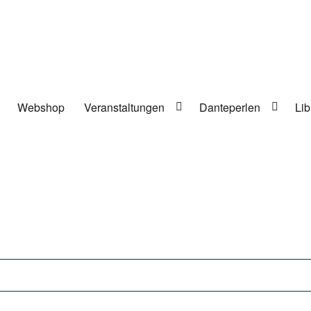
Webshop
Veranstaltungen
Danteperlen
Lib
lung in Berlin-Kreuzberg