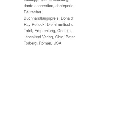
dante connection
,
danteperle
,
Deutscher
Buchhandlungspreis
,
Donald
Ray Pollock: Die himmlische
Tafel
,
Empfehlung
,
Georgia
,
liebeskind Verlag
,
Ohio
,
Peter
Torberg
,
Roman
,
USA