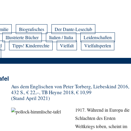
milie
Biografisches
Der Dante-Leseclub
Illustrierte Bücher
Italien / Italia
Leidenschaften
d
Tipps! Kinderrechte
Vielfalt
Vielfaltsperlen
afel
Aus dem Englischen von Peter Torberg, Liebeskind 2016,
432 S., € 22,–, TB Heyne 2018, € 10,99
(Stand April 2021)
1917. Während in Europa die
Schlachten des Ersten
Weltkriegs toben, scheint im