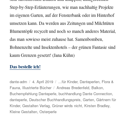
Step-by-Step-Erläuterungen, wie man nachhaltig Projekte
im eigenen Garten, auf der Fensterbank oder im Hinterhof
umsetzen kann. Da werden aus Zeitungen und Milchtüten
Blumentöpfe recycelt und noch so manch anderes Material,
das man sowieso meist zuhause hat. Samenbomben,
Bohnenzelte und Insektenhotels – der grünen Fantasie sind
kaum Grenzen gesetzt! (Jana Kühn)
Das bestelle ich!
Autor
dante-adm
Veröffentlicht
4. April 2019
Kategorien
...für Kinder
,
Danteperlen
,
Flora &
Fauna
,
Illustrierte Bücher
am
Schlagwörter
Andreas Bredenfeld
,
Balkon
,
Buchempfehlung Danteperle
,
buchhandlung Dante Connection
,
danteperle
,
Deutscher Buchhandlungspreis
,
Garten
,
Gärtnern für
Kinder
,
Gestalten Verlag
,
Grüner wirds nicht
,
Kirsten Bradley
,
Kleine Gestalten
,
Osterperle