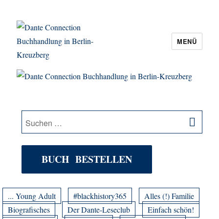
MENÜ
Dante Connection Buchhandlung in
Berlin-Kreuzberg
SU
Suche
nach:
BUCH BESTELLEN
... Young Adult
#blackhistory365
Alles (!) Familie
Biografisches
Der Dante-Leseclub
Einfach schön!