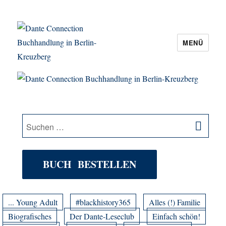
MENÜ
Dante Connection Buchhandlung in
Berlin-Kreuzberg
SU
Suche
nach:
BUCH BESTELLEN
... Young Adult
#blackhistory365
Alles (!) Familie
Biografisches
Der Dante-Leseclub
Einfach schön!