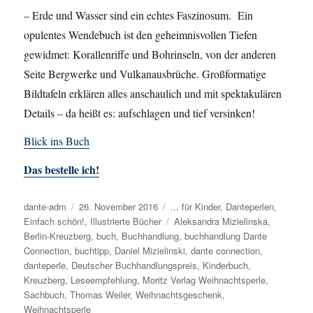
– Erde und Wasser sind ein echtes Faszinosum. Ein
opulentes Wendebuch ist den geheimnisvollen Tiefen
gewidmet: Korallenriffe und Bohrinseln, von der anderen
Seite Bergwerke und Vulkanausbrüche. Großformatige
Bildtafeln erklären alles anschaulich und mit spektakulären
Details – da heißt es: aufschlagen und tief versinken!
Blick ins Buch
Das bestelle ich!
Autor
dante-adm
Veröffentlicht
26. November 2016
Kategorien
... für Kinder
,
Danteperlen
,
Einfach schön!
am
,
Illustrierte Bücher
Schlagwörter
Aleksandra Mizielinska
,
Berlin-Kreuzberg
,
buch
,
Buchhandlung
,
buchhandlung Dante
Connection
,
buchtipp
,
Daniel Mizielinski
,
dante connection
,
danteperle
,
Deutscher Buchhandlungspreis
,
Kinderbuch
,
Kreuzberg
,
Leseempfehlung
,
Moritz Verlag Weihnachtsperle
,
Sachbuch
,
Thomas Weiler
,
Weihnachtsgeschenk
,
Weihnachtsperle