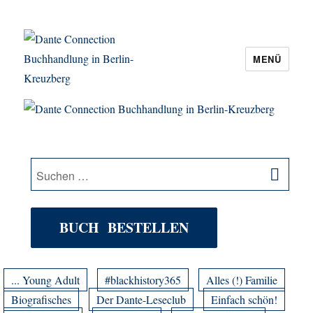
MENÜ
Dante Connection Buchhandlung in
Berlin-Kreuzberg
SU
Suche
nach:
BUCH BESTELLEN
... Young Adult
#blackhistory365
Alles (!) Familie
Biografisches
Der Dante-Leseclub
Einfach schön!