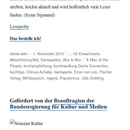
streben, höchst aktuell und wird hoffentlich viele Leser
finden. (Syme Sigmund)
Leseprobe
Das bestelle ich!
Autor
dante-adm
Veröffentlicht
1. November 2016
Kategorien
... für Erwachsene
,
#blackhistory365
am
,
Danteperlen
,
Wut & Mut
Schlagwörter
A Man of the
People
,
buchempfehlung
,
buchhandlung Dante Connection
,
buchtipp
,
Chinua Achebe
,
danteperle
,
Einer von uns
,
Fischer
Verlag
,
Militärputsch
,
nigeria
,
Populismus
,
Uda Strätling
Gefördert von der
Beauftragten der
Bundesregierung für Kultur und Medien