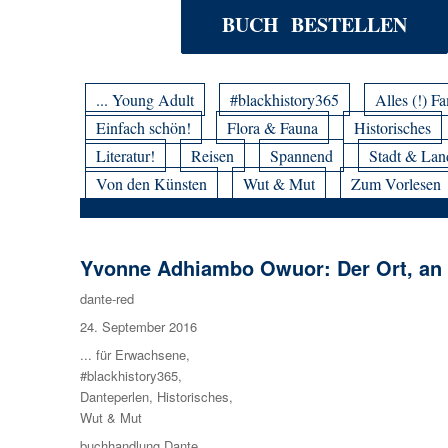
BUCH BESTELLEN
... Young Adult
#blackhistory365
Alles (!) Fa
Einfach schön!
Flora & Fauna
Historisches
Literatur!
Reisen
Spannend
Stadt & Lan
Von den Künsten
Wut & Mut
Zum Vorlesen
Yvonne Adhiambo Owuor: Der Ort, an 
Autor
dante-red
Veröffentlicht
24. September 2016
am
Kategorien
... für Erwachsene
,
#blackhistory365
,
Danteperlen
,
Historisches
,
Wut & Mut
Schlagwörter
buchhandlung Dante