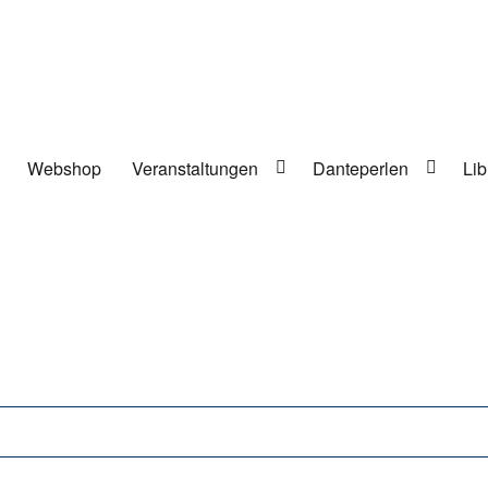
Webshop
Veranstaltungen
Danteperlen
Lib
lung in Berlin-Kreuzberg