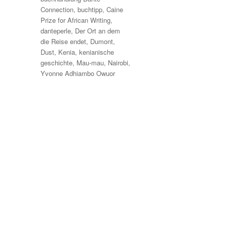
Connection
,
buchtipp
,
Caine
Prize for African Writing
,
danteperle
,
Der Ort an dem
die Reise endet
,
Dumont
,
Dust
,
Kenia
,
kenianische
geschichte
,
Mau-mau
,
Nairobi
,
Yvonne Adhiambo Owuor