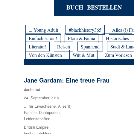
BUCH BESTELLEN
... Young Adult
#blackhistory365
Alles (!) Fa
Einfach schön!
Flora & Fauna
Historisches
Literatur!
Reisen
Spannend
Stadt & Lan
Von den Künsten
Wut & Mut
Zum Vorlesen
Jane Gardam: Eine treue Frau
Autor
dante-red
Veröffentlicht
24. September 2016
am
Kategorien
... für Erwachsene
,
Alles (!)
Familie
,
Danteperlen
,
Leidenschaften
Schlagwörter
British Empire
,
buchempfehlung
,