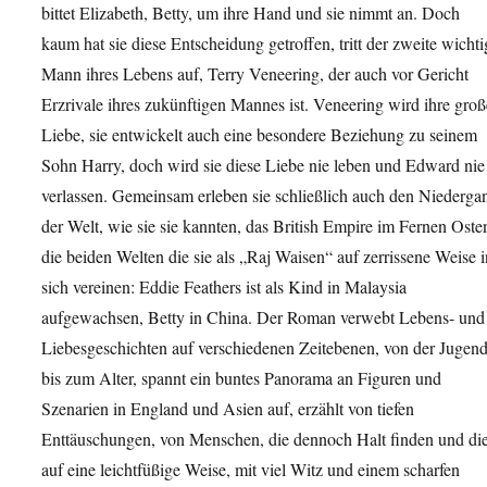
bittet Elizabeth, Betty, um ihre Hand und sie nimmt an. Doch
kaum hat sie diese Entscheidung getroffen, tritt der zweite wichti
Mann ihres Lebens auf, Terry Veneering, der auch vor Gericht
Erzrivale ihres zukünftigen Mannes ist. Veneering wird ihre groß
Liebe, sie entwickelt auch eine besondere Beziehung zu seinem
Sohn Harry, doch wird sie diese Liebe nie leben und Edward nie
verlassen. Gemeinsam erleben sie schließlich auch den Niederga
der Welt, wie sie sie kannten, das British Empire im Fernen Oste
die beiden Welten die sie als „Raj Waisen“ auf zerrissene Weise i
sich vereinen: Eddie Feathers ist als Kind in Malaysia
aufgewachsen, Betty in China. Der Roman verwebt Lebens- und
Liebesgeschichten auf verschiedenen Zeitebenen, von der Jugen
bis zum Alter, spannt ein buntes Panorama an Figuren und
Szenarien in England und Asien auf, erzählt von tiefen
Enttäuschungen, von Menschen, die dennoch Halt finden und di
auf eine leichtfüßige Weise, mit viel Witz und einem scharfen