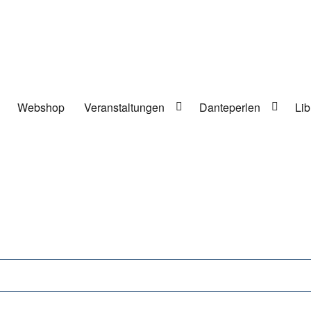
Webshop
Veranstaltungen
Danteperlen
Lib
lung in Berlin-Kreuzberg