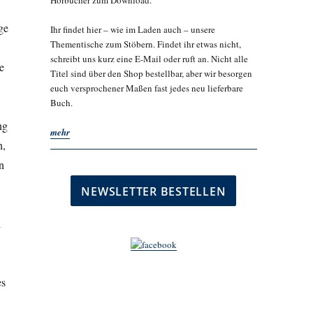
Hörbücher zum Download.
ge
Ihr findet hier – wie im Laden auch – unsere
Thementische zum Stöbern. Findet ihr etwas nicht,
schreibt uns kurz eine E-Mail oder ruft an. Nicht alle
e
Titel sind über den Shop bestellbar, aber wir besorgen
euch versprochener Maßen fast jedes neu lieferbare
Buch.
ng
mehr
n,
n
d
es