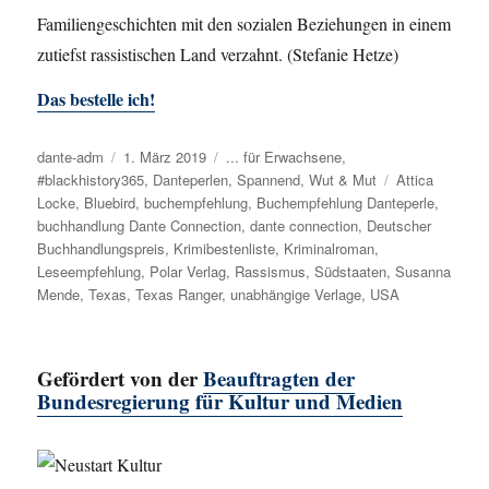
Familiengeschichten mit den sozialen Beziehungen in einem
zutiefst rassistischen Land verzahnt. (Stefanie Hetze)
Das bestelle ich!
Autor
dante-adm
Veröffentlicht
1. März 2019
Kategorien
... für Erwachsene
,
#blackhistory365
am
,
Danteperlen
,
Spannend
,
Wut & Mut
Schlagwörter
Attica
Locke
,
Bluebird
,
buchempfehlung
,
Buchempfehlung Danteperle
,
buchhandlung Dante Connection
,
dante connection
,
Deutscher
Buchhandlungspreis
,
Krimibestenliste
,
Kriminalroman
,
Leseempfehlung
,
Polar Verlag
,
Rassismus
,
Südstaaten
,
Susanna
Mende
,
Texas
,
Texas Ranger
,
unabhängige Verlage
,
USA
Gefördert von der
Beauftragten der
Bundesregierung für Kultur und Medien