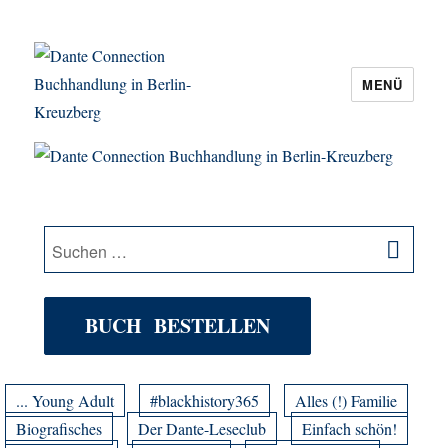
MENÜ
Dante Connection Buchhandlung in
Berlin-Kreuzberg
SU
Suche
nach:
BUCH BESTELLEN
... Young Adult
#blackhistory365
Alles (!) Familie
Biografisches
Der Dante-Leseclub
Einfach schön!