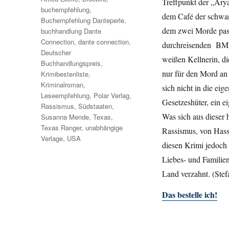
Treffpunkt der „Ary
buchempfehlung
,
dem Café der schwar
Buchempfehlung Danteperle
,
dem zwei Morde pass
buchhandlung Dante
Connection
,
dante connection
,
durchreisenden BMW-
Deutscher
weißen Kellnerin, di
Buchhandlungspreis
,
nur für den Mord an 
Krimibestenliste
,
Kriminalroman
,
sich nicht in die e
Leseempfehlung
,
Polar Verlag
,
Gesetzeshüter, ein ei
Rassismus
,
Südstaaten
,
Was sich aus dieser
Susanna Mende
,
Texas
,
Texas Ranger
,
unabhängige
Rassismus, von Hass,
Verlage
,
USA
diesen Krimi jedoch 
Liebes- und Familien
Land verzahnt. (Stef
Das bestelle ich!