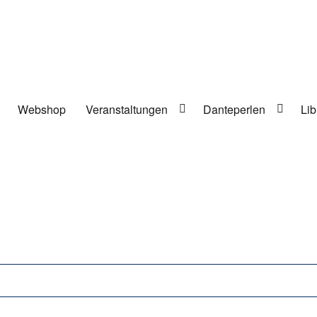
Webshop
Veranstaltungen
Danteperlen
Lib
lung in Berlin-Kreuzberg