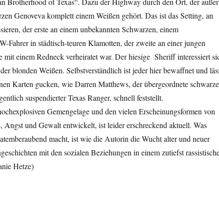
an Brotherhood of Texas“. Dazu der Highway durch den Ort, der außer
zen Genoveva komplett einem Weißen gehört. Das ist das Setting, an
ieren, der erste an einem unbekannten Schwarzen, einem
Fahrer in städtisch-teuren Klamotten, der zweite an einer jungen
e mit einem Redneck verheiratet war. Der hiesige Sheriff interessiert si
der blonden Weißen. Selbstverständlich ist jeder hier bewaffnet und läs
igenen Karten gucken, wie Darren Matthews, der übergeordnete schwarze
gentlich suspendierter Texas Ranger, schnell feststellt.
 hochexplosiven Gemengelage und den vielen Erscheinungsformen von
 Angst und Gewalt entwickelt, ist leider erschreckend aktuell. Was
atemberaubend macht, ist wie die Autorin die Wucht alter und neuer
geschichten mit den sozialen Beziehungen in einem zutiefst rassistisch
anie Hetze)