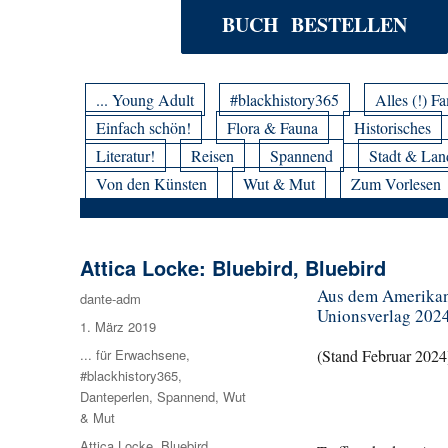
BUCH BESTELLEN
... Young Adult
#blackhistory365
Alles (!) Fa
Einfach schön!
Flora & Fauna
Historisches
Literatur!
Reisen
Spannend
Stadt & Lan
Von den Künsten
Wut & Mut
Zum Vorlesen
Attica Locke: Bluebird, Bluebird
Aus dem Amerikani
Autor
dante-adm
Unionsverlag 2024
Veröffentlicht
1. März 2019
am
Kategorien
... für Erwachsene
,
(Stand Februar 2024
#blackhistory365
,
Danteperlen
,
Spannend
,
Wut
& Mut
Schlagwörter
Attica Locke
,
Bluebird
,