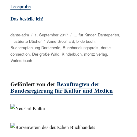
Leseprobe
Das bestelle ich!
Autor
dante-adm
Veröffentlicht
1. September 2017
Kategorien
... für Kinder
,
Danteperlen
,
Illustrierte Bücher
am
Schlagwörter
Anne Brouillard
,
bilderbuch
,
Buchempfehlung Danteperle
,
Buchhandlungspreis
,
dante
connection
,
Der große Wald
,
Kinderbuch
,
moritz verlag
,
Vorlesebuch
Gefördert von der
Beauftragten der
Bundesregierung für Kultur und Medien