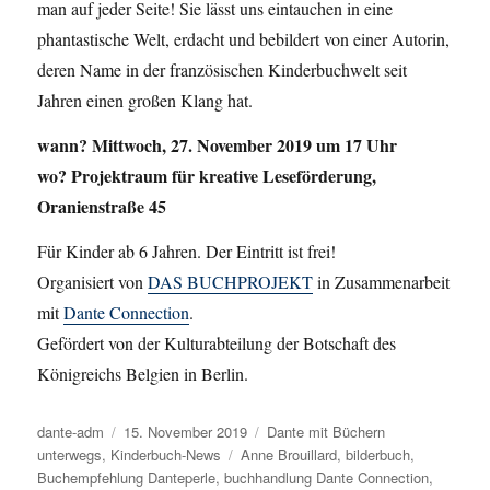
man auf jeder Seite! Sie lässt uns eintauchen in eine
phantastische Welt, erdacht und bebildert von einer Autorin,
deren Name in der französischen Kinderbuchwelt seit
Jahren einen großen Klang hat.
wann? Mittwoch, 27. November 2019 um 17 Uhr
wo? Projektraum für kreative Leseförderung,
Oranienstraße 45
Für Kinder ab 6 Jahren. Der Eintritt ist frei!
Organisiert von
DAS BUCHPROJEKT
in Zusammenarbeit
mit
Dante Connection
.
Gefördert von der Kulturabteilung der
Botschaft des
Königreichs Belgien in Berlin
.
Autor
dante-adm
Veröffentlicht
15. November 2019
Kategorien
Dante mit Büchern
unterwegs
,
Kinderbuch-News
am
Schlagwörter
Anne Brouillard
,
bilderbuch
,
Buchempfehlung Danteperle
,
buchhandlung Dante Connection
,