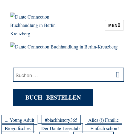
MENÜ
Dante Connection Buchhandlung in
Berlin-Kreuzberg
SU
Suche
nach:
BUCH BESTELLEN
... Young Adult
#blackhistory365
Alles (!) Familie
Biografisches
Der Dante-Leseclub
Einfach schön!