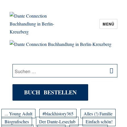
MENÜ
Dante Connection Buchhandlung in
Berlin-Kreuzberg
SU
Suche
nach:
BUCH BESTELLEN
... Young Adult
#blackhistory365
Alles (!) Familie
Biografisches
Der Dante-Leseclub
Einfach schön!