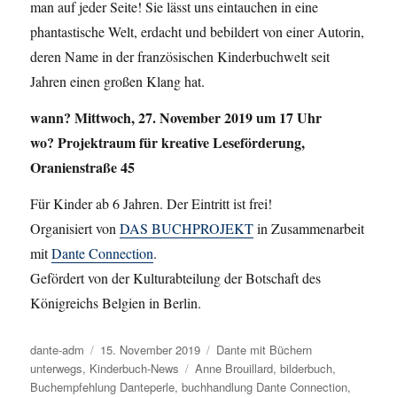
man auf jeder Seite! Sie lässt uns eintauchen in eine
phantastische Welt, erdacht und bebildert von einer Autorin,
deren Name in der französischen Kinderbuchwelt seit
Jahren einen großen Klang hat.
wann? Mittwoch, 27. November 2019 um 17 Uhr
wo? Projektraum für kreative Leseförderung,
Oranienstraße 45
Für Kinder ab 6 Jahren. Der Eintritt ist frei!
Organisiert von
DAS BUCHPROJEKT
in Zusammenarbeit
mit
Dante Connection
.
Gefördert von der Kulturabteilung der
Botschaft des
Königreichs Belgien in Berlin
.
Autor
dante-adm
Veröffentlicht
15. November 2019
Kategorien
Dante mit Büchern
unterwegs
,
Kinderbuch-News
am
Schlagwörter
Anne Brouillard
,
bilderbuch
,
Buchempfehlung Danteperle
,
buchhandlung Dante Connection
,