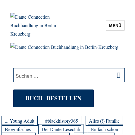
MENÜ
Dante Connection Buchhandlung in
Berlin-Kreuzberg
SU
Suche
nach:
BUCH BESTELLEN
... Young Adult
#blackhistory365
Alles (!) Familie
Biografisches
Der Dante-Leseclub
Einfach schön!