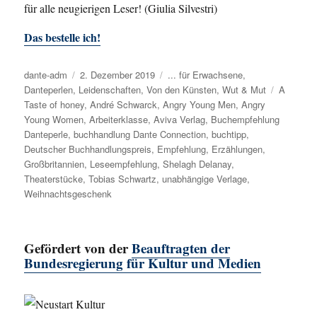
für alle neugierigen Leser! (Giulia Silvestri)
Das bestelle ich!
Autor
dante-adm
Veröffentlicht
2. Dezember 2019
Kategorien
... für Erwachsene
,
Danteperlen
,
Leidenschaften
am
,
Von den Künsten
,
Wut & Mut
Schlagwö
A
Taste of honey
,
André Schwarck
,
Angry Young Men
,
Angry
Young Women
,
Arbeiterklasse
,
Aviva Verlag
,
Buchempfehlung
Danteperle
,
buchhandlung Dante Connection
,
buchtipp
,
Deutscher Buchhandlungspreis
,
Empfehlung
,
Erzählungen
,
Großbritannien
,
Leseempfehlung
,
Shelagh Delanay
,
Theaterstücke
,
Tobias Schwartz
,
unabhängige Verlage
,
Weihnachtsgeschenk
Gefördert von der
Beauftragten der
Bundesregierung für Kultur und Medien