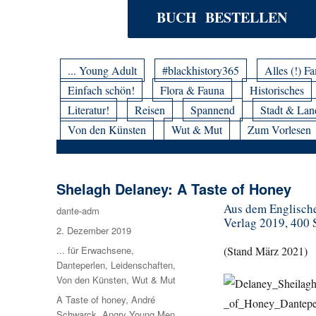
BUCH BESTELLEN
... Young Adult
#blackhistory365
Alles (!) Fa
Einfach schön!
Flora & Fauna
Historisches
Literatur!
Reisen
Spannend
Stadt & Lan
Von den Künsten
Wut & Mut
Zum Vorlesen
Shelagh Delaney: A Taste of Honey
Aus dem Englisch
Autor
dante-adm
Verlag 2019, 400 S
Veröffentlicht
2. Dezember 2019
am
Kategorien
... für Erwachsene
,
(Stand März 2021)
Danteperlen
,
Leidenschaften
,
Von den Künsten
,
Wut & Mut
Schlagwörter
A Taste of honey
,
André
Schwarck
,
Angry Young Men
,