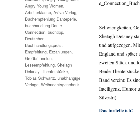
Angry Young Women
,
Arbeiterklasse
,
Aviva Verlag
,
Buchempfehlung Danteperle
,
buchhandlung Dante
Schwierigkeiten, Ge
Connection
,
buchtipp
,
Shelagh Delaney stam
Deutscher
und aufgezogen. Mit
Buchhandlungspreis
,
Empfehlung
,
Erzählungen
,
England und später a
Großbritannien
,
zweiten Stück und fo
Leseempfehlung
,
Shelagh
Beide Theaterstücke
Delanay
,
Theaterstücke
,
Tobias Schwartz
,
unabhängige
Band vereint: Es sind
Verlage
,
Weihnachtsgeschenk
Intelligenz, Humor u
Silvestri)
Das bestelle ich!