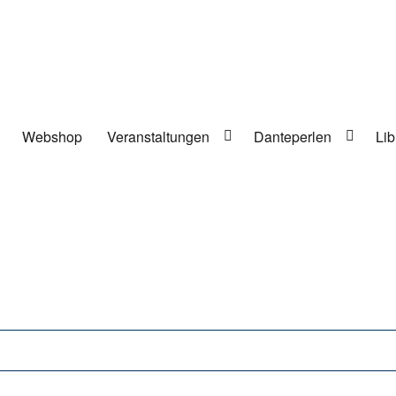
Webshop
Veranstaltungen
Danteperlen
Lib
lung in Berlin-Kreuzberg