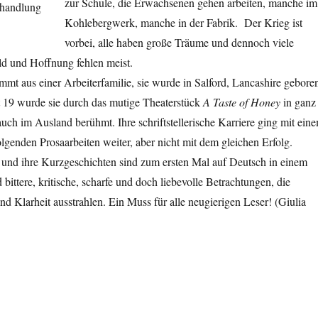
zur Schule, die Erwachsenen gehen arbeiten, manche im
Kohlebergwerk, manche in der Fabrik. Der Krieg ist
vorbei, alle haben große Träume und dennoch viele
ld und Hoffnung fehlen meist.
mt aus einer Arbeiterfamilie, sie wurde in Salford, Lancashire gebore
 19 wurde sie durch das mutige Theaterstück
A Taste of Honey
in ganz
uch im Ausland berühmt. Ihre schriftstellerische Karriere ging mit ein
lgenden Prosaarbeiten weiter, aber nicht mit dem gleichen Erfolg.
 und ihre Kurzgeschichten sind zum ersten Mal auf Deutsch in einem
 bittere, kritische, scharfe und doch liebevolle Betrachtungen, die
nd Klarheit ausstrahlen. Ein Muss für alle neugierigen Leser! (Giulia