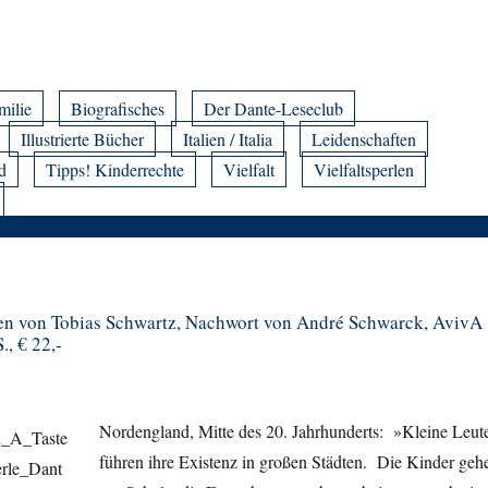
milie
Biografisches
Der Dante-Leseclub
Illustrierte Bücher
Italien / Italia
Leidenschaften
d
Tipps! Kinderrechte
Vielfalt
Vielfaltsperlen
en von Tobias Schwartz, Nachwort von André Schwarck, AvivA
., € 22,-
Nordengland, Mitte des 20. Jahrhunderts: »Kleine Leut
führen ihre Existenz in großen Städten. Die Kinder geh