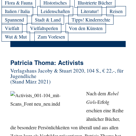
Flora & Fauna
Historisches
Illustrierte Bücher
Italien / Italia
Leidenschaften
Literatur!
Reisen
Spannend
Stadt & Land
Tipps! Kinderrechte
Vielfalt
Vielfaltsperlen
Von den Künsten
Wut & Mut
Zum Vorlesen
Patricia Thoma: Activists
Verlagshaus Jacoby & Stuart 2020, 104 S., € 22,-, für
Jugendliche
(Stand März 2021)
Nach dem
Rebel
Girls
-Erfolg
erschien eine Reihe
ähnlicher Bücher,
die besondere Persönlichkeiten von überall und aus allen
Zeiten kurz als Vorbilder präsentieren. Patricia Thoma hat