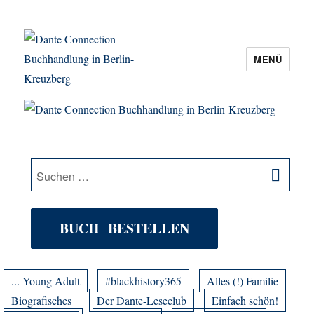
MENÜ
Dante Connection Buchhandlung in
Berlin-Kreuzberg
SU
Suche
nach:
BUCH BESTELLEN
... Young Adult
#blackhistory365
Alles (!) Familie
Biografisches
Der Dante-Leseclub
Einfach schön!