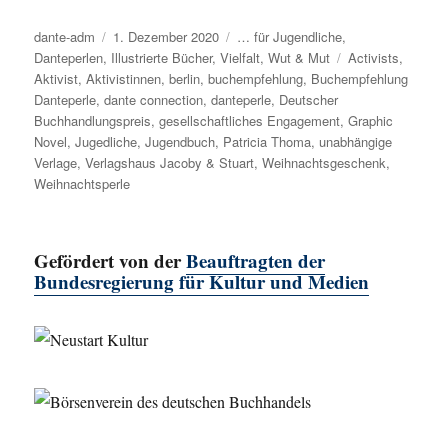
Autor
dante-adm
Veröffentlicht
1. Dezember 2020
Kategorien
… für Jugendliche
,
Danteperlen
,
Illustrierte Bücher
am
,
Vielfalt
,
Wut & Mut
Schlagwörter
Activists
,
Aktivist
,
Aktivistinnen
,
berlin
,
buchempfehlung
,
Buchempfehlung
Danteperle
,
dante connection
,
danteperle
,
Deutscher
Buchhandlungspreis
,
gesellschaftliches Engagement
,
Graphic
Novel
,
Jugedliche
,
Jugendbuch
,
Patricia Thoma
,
unabhängige
Verlage
,
Verlagshaus Jacoby & Stuart
,
Weihnachtsgeschenk
,
Weihnachtsperle
Gefördert von der
Beauftragten der
Bundesregierung für Kultur und Medien