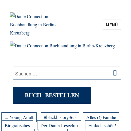
MENÜ
Dante Connection Buchhandlung in
Berlin-Kreuzberg
SU
Suche
nach:
BUCH BESTELLEN
... Young Adult
#blackhistory365
Alles (!) Familie
Biografisches
Der Dante-Leseclub
Einfach schön!