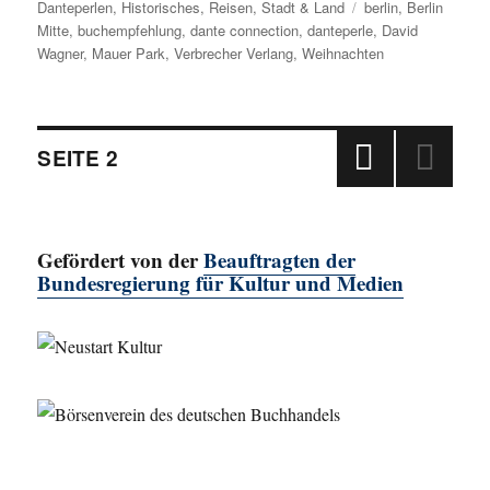
Danteperlen
,
am
Historisches
,
Reisen
,
Stadt & Land
Schlagwörter
berlin
,
Berlin
Mitte
,
buchempfehlung
,
dante connection
,
danteperle
,
David
Wagner
,
Mauer Park
,
Verbrecher Verlang
,
Weihnachten
Beitragsnavigation
SEITE
2
VOR
HERI
GE
Gefördert von der
Beauftragten der
SEIT
E
Bundesregierung für Kultur und Medien