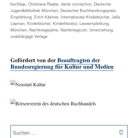
buchtipp
,
Christiane Raabe
,
dante connection
,
Deutsche
Jugendbibliothek München
,
Deutscher Buchhandlungspreis
,
Empfehlung
,
Erich Kästner
,
Internationale Kinderbücher
,
Jella
Lepman
,
Kinderbücher
,
Kinderliteratur
,
Leseempfehlung
,
München
,
Nachkriegsjahre
,
Nachkriegszeit
,
Umerziehung
,
unabhängige Verlage
Gefördert von der
Beauftragten der
Bundesregierung für Kultur und Medien
SU
Suche