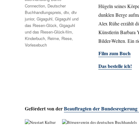
Connection
,
Deutscher
Hügeln seines Körper
Buchhandlungspreis
,
dtv
,
dtv
dunklen Berge aufma
junior
,
Gigaguhl
,
Gigaguhl und
Alex Rühe erzählt d
das Riesen-Glück
,
Gigaguhl
und das Riesen-Glück-film
,
Künstlerin Barbara Y
Kinderbuch
,
Reime
,
Riese
,
Bilder-Welten. Ein r
Vorlesebuch
Film zum Buch
Das bestelle ich!
Gefördert von der
Beauftragten der Bundesregierung