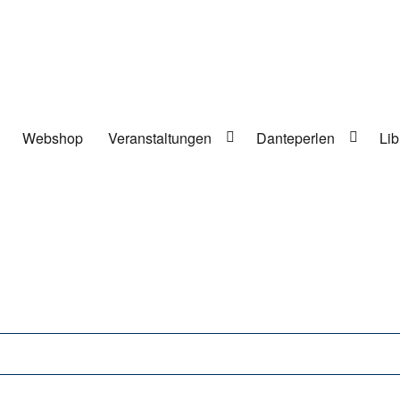
Webshop
Veranstaltungen
Danteperlen
Lib
lung in Berlin-Kreuzberg