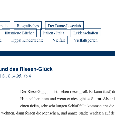
milie
Biografisches
Der Dante-Leseclub
Illustrierte Bücher
Italien / Italia
Leidenschaften
d
Tipps! Kinderrechte
Vielfalt
Vielfaltsperlen
 und das Riesen-Glück
 S., € 14,95, ab 4
)
Der Riese Gigaguhl ist – eben riesengroß. Er kann (fast) d
Himmel berühren und wenn er niest gibt es Sturm. Als er 
einen tiefen, sehr sehr langen Schlaf fällt, kommen erst die
u wohnen, dann folgen die Menschen, und ganze Städte wachsen auf d