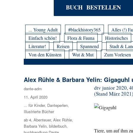
BUCH BESTELLEN
... Young Adult
#blackhistory365
Alles (!) Fa
Einfach schön!
Flora & Fauna
Historisches
Literatur!
Reisen
Spannend
Stadt & Lan
Von den Künsten
Wut & Mut
Zum Vorlesen
Alex Rühle & Barbara Yelin: Gigaguhl
dtv junior 2020, 40
Autor
dante-adm
(Stand März 2021
Veröffentlicht
11. April 2020
am
Kategorien
... für Kinder
,
Danteperlen
,
Illustrierte Bücher
Schlagwörter
ab 4
,
Abenteuer
,
Alex Rühle
,
Barbara Yelin
,
bilderbuch
,
Tiere, um auf ihm z
buchhandlung Dante