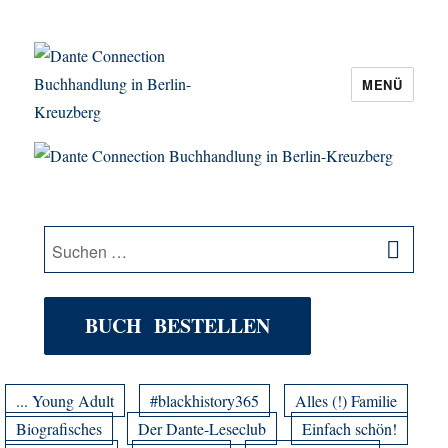
MENÜ
Dante Connection Buchhandlung in
Berlin-Kreuzberg
SU
Suche
nach:
BUCH BESTELLEN
... Young Adult
#blackhistory365
Alles (!) Familie
Biografisches
Der Dante-Leseclub
Einfach schön!