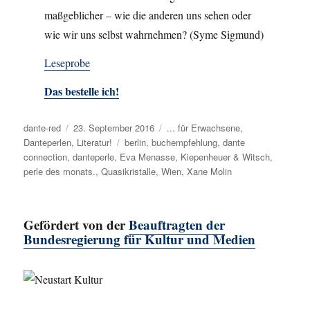
maßgeblicher – wie die anderen uns sehen oder
wie wir uns selbst wahrnehmen? (Syme Sigmund)
Leseprobe
Das bestelle ich!
Autor
dante-red
Veröffentlicht
23. September 2016
Kategorien
... für Erwachsene
,
Danteperlen
,
am
Literatur!
Schlagwörter
berlin
,
buchempfehlung
,
dante
connection
,
danteperle
,
Eva Menasse
,
Kiepenheuer & Witsch
,
perle des monats.
,
Quasikristalle
,
Wien
,
Xane Molin
Gefördert von der
Beauftragten der
Bundesregierung für Kultur und Medien