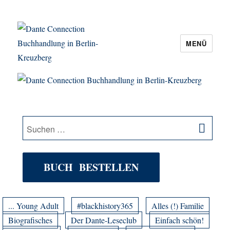
MENÜ
Dante Connection Buchhandlung in
Berlin-Kreuzberg
SU
Suche
nach:
BUCH BESTELLEN
... Young Adult
#blackhistory365
Alles (!) Familie
Biografisches
Der Dante-Leseclub
Einfach schön!