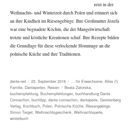
reist in der
Weihnachts- und Winterzeit durch Polen und erinnert sich
an ihre Kindheit im Riesengebirge. Ihre Großmutter Józefa
war eine begnadete Köchin, die der Mangelwirtschaft
trotzte und köstliche Kreationen schuf. Ihre Rezepte bilden
die Grundlage für diese verlockende Hommage an die
polnische Küche und ihre Traditionen.
Autor
dante-red
Veröffentlicht
23. September 2016
Kategorien
... für Erwachsene
,
Alles (!)
Familie
,
Danteperlen
am
,
Reisen
Schlagwörter
Beata Zatorska
,
buchempfehlung
,
Buchempfehlungen
,
buchhandlung Dante
Connection
,
buchtipp
,
dante connection
,
danteperle
,
Gerstenberg
Verlag
,
Kochbuch
,
Polen
,
Polnische Küche
,
Riesengebirge
,
Simon Target
,
Weihnachtsgeschenk
,
Weihnachtsperle
,
winterbuch