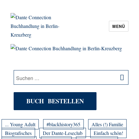
MENÜ
Dante Connection Buchhandlung in
Berlin-Kreuzberg
SU
Suche
nach:
BUCH BESTELLEN
... Young Adult
#blackhistory365
Alles (!) Familie
Biografisches
Der Dante-Leseclub
Einfach schön!