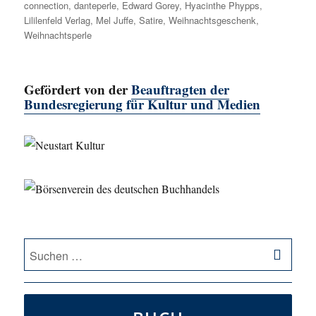
connection
,
danteperle
,
Edward Gorey
,
Hyacinthe Phypps
,
Lililenfeld Verlag
,
Mel Juffe
,
Satire
,
Weihnachtsgeschenk
,
Weihnachtsperle
Gefördert von der
Beauftragten der
Bundesregierung für Kultur und Medien
SU
Suche
nach: