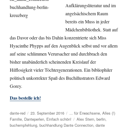
Aufklärungsliteratur und im
angelsächischem Raum
bereits ein Muss in jeder
Mädchenbibliothek. Statt auf
das Davor oder das bis Dahin konzentrierte sich Miss
Hyacinthe Phypps auf den Augenblick selbst und vor allem
auf seine schlimmen Verursacher und durchbrach den
bisher unabänderlich scheinenden Kreislauf der
Hilflosigkeit vieler Töchtergenerationen. Ein bibliophiler
politisch unkorrekter Spaß des Buchillustrators Edward
Gorey.
Das bestelle ich!
Autor
dante-red
Veröffentlicht
23. September 2016
Kategorien
... für Erwachsene
,
Alles (!)
Familie
,
Danteperlen
am
,
Einfach schön!
Schlagwörter
Alex Stern
,
berlin
,
buchempfehlung
,
buchhandlung Dante Connection
,
dante