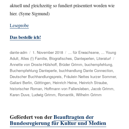
aktuell und gleichzeitig so fundiert präsentiert worden wie
hier. (Syme Sigmund)
Leseprobe
Das bestelle ich!
Autor
dante-adm
Veröffentlicht
1. November 2018
Kategorien
... für Erwachsene
,
... Young
Adult
,
Alles (!) Familie
am
,
Biografisches
,
Danteperlen
,
Literatur!
Schlag
Annette von Droste-Hülshoff
,
Brüder Grimm
,
buchempfehlung
,
Buchempfehlung Danteperle
,
buchhandlung Dante Connection
,
Deutscher Buchhandlungspreis
,
Fräulein Nettes kurzer Sommer
,
Galiani Berlin
,
Göttingen
,
Heinrich Heine
,
Heinrich Straube
,
historischer Roman
,
Hoffmann von Fallersleben
,
Jacob Grimm
,
Karen Duve
,
Ludwig Grimm
,
Romantik
,
Wilhelm Grimm
Gefördert von der
Beauftragten der
Bundesregierung für Kultur und Medien