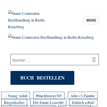
MENÜ
Dante Connection Buchhandlung in
Berlin-Kreuzberg
SU
Suche
nach:
BUCH BESTELLEN
... Young Adult
#blackhistory365
Alles (!) Familie
Biografisches
Der Dante-Leseclub
Einfach schön!