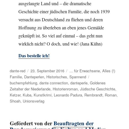
ausgelaugte Land und – die dramatische
Geschichte einer jüdischen Familie, die noch 1939
versucht aus Deutschland zu fliehen und deren
Hoffnung zu überleben an eben jenes Gemälde
geknüpft ist. So viel auf einmal – das geht nun
wirklich nicht? O doch, und wie! (Jana Kühn)
Das bestelle ich!
Autor
dante-red
Veröffentlicht
23. September 2016
Kategorien
... für Erwachsene
,
Alles (!)
Familie
,
Danteperlen
am
,
Historisches
,
Spannend
Schlagwörter
buchempfehlung
,
dante connection
,
danteperle
,
Goldenes
Zeitalter der Niederlande
,
Historienroman
,
Jüdische Geschichte
,
Ketzer
,
Kuba
,
Kunstkrimi
,
Leonardo Padura
,
Rembrandt
,
Roman
,
Shoah
,
Unionsverlag
Gefördert von der
Beauftragten der