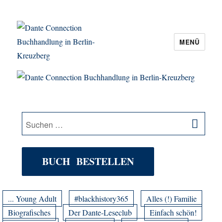
MENÜ
Dante Connection Buchhandlung in
Berlin-Kreuzberg
SU
Suche
nach:
BUCH BESTELLEN
... Young Adult
#blackhistory365
Alles (!) Familie
Biografisches
Der Dante-Leseclub
Einfach schön!