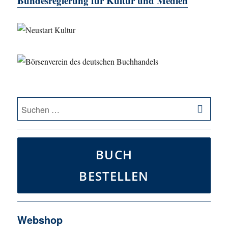
Bundesregierung für Kultur und Medien
SU
Suche
nach:
BUCH
BESTELLEN
Webshop