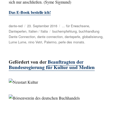
sich nur anschließen. (Syme Sigmund)
Das E-Book bestelle ich!
Autor
dante-red
Veröffentlicht
23. September 2016
Kategorien
... für Erwachsene
,
Danteperlen
,
am
Italien / Italia
Schlagwörter
buchempfehlung
,
buchhandlung
Dante Connection
,
dante connection
,
danteperle
,
globalisierung
,
Lume Lume
,
nino Vetri
,
Palermo
,
perle des monats.
Gefördert von der
Beauftragten der
Bundesregierung für Kultur und Medien