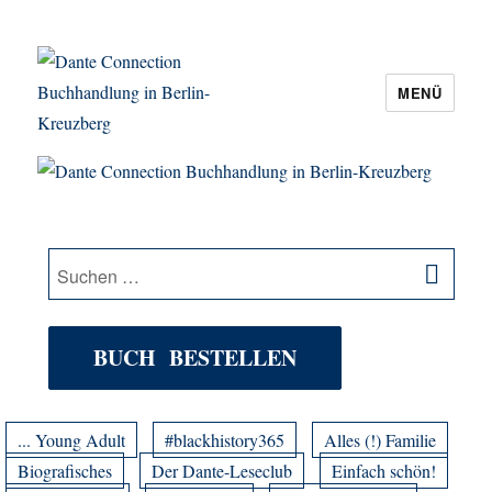
MENÜ
Dante Connection Buchhandlung in
Berlin-Kreuzberg
SU
Suche
nach:
BUCH BESTELLEN
... Young Adult
#blackhistory365
Alles (!) Familie
Biografisches
Der Dante-Leseclub
Einfach schön!