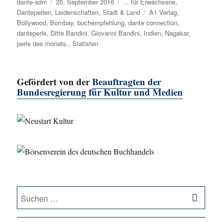
Autor
dante-adm
Veröffentlicht
20. September 2016
Kategorien
... für Erwachsene
,
Danteperlen
,
Leidenschaften
am
,
Stadt & Land
Schlagwörter
A1 Verlag
,
Bollywood
,
Bombay
,
buchempfehlung
,
dante connection
,
danteperle
,
Ditte Bandini
,
Giovanni Bandini
,
Indien
,
Nagakar
,
perle des monats.
,
Statisten
Gefördert von der
Beauftragten der
Bundesregierung für Kultur und Medien
SU
Suche
nach: