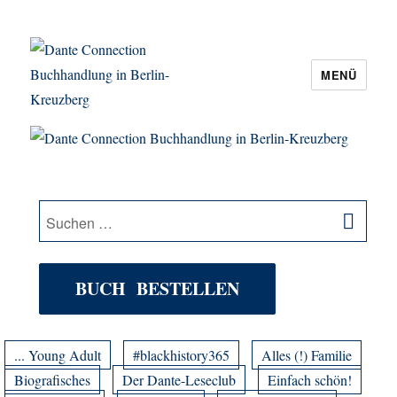
MENÜ
Dante Connection Buchhandlung in
Berlin-Kreuzberg
SU
Suche
nach:
BUCH BESTELLEN
... Young Adult
#blackhistory365
Alles (!) Familie
Biografisches
Der Dante-Leseclub
Einfach schön!