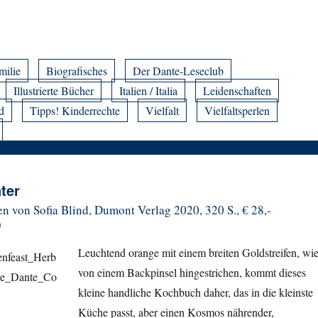
milie
Biografisches
Der Dante-Leseclub
Illustrierte Bücher
Italien / Italia
Leidenschaften
d
Tipps! Kinderrechte
Vielfalt
Vielfaltsperlen
ter
n von Sofia Blind, Dumont Verlag 2020, 320 S., € 28,-
)
Leuchtend orange mit einem breiten Goldstreifen, wi
von einem Backpinsel hingestrichen, kommt dieses
kleine handliche Kochbuch daher, das in die kleinste
Küche passt, aber einen Kosmos nährender,