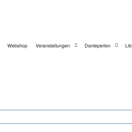
Webshop
Veranstaltungen
Danteperlen
Lib
lung in Berlin-Kreuzberg