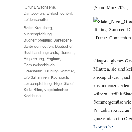
am
Kategorien
... für Erwachsene
,
(Stand März 2021)
Danteperlen
,
Einfach schön!
,
Leidenschaften
Schlagwörter
Berlin-Kreuzberg
,
buchempfehlung
,
Buchempfehlung Danteperle
,
dante connection
,
Deutscher
Buchhandlungspreis
,
Dumont
,
Empfehlung
,
England
,
alltagstaugliches
Grü
Gemüsekochbuch
,
Minuten, sie sind ke
Greenfeast: Frühling/Sommer
,
auszuprobieren, sic
Großbritannien
,
Kochbuch
,
Leseempfehlung
,
Nigel Slater
,
zusammenzustellen. 
Sofia Blind
,
vegetarisches
würzen, erzählt Slat
Kochbuch
Sommergemüse wie A
Pinienkernsauce auf 
ganz einfach im Ofe
Leseprobe