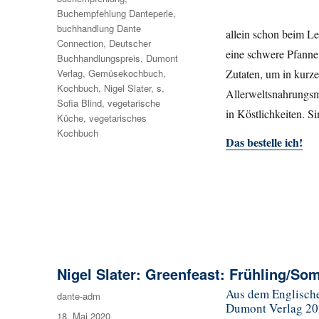
Buchempfehlung Danteperle
,
buchhandlung Dante
allein schon beim Le
Connection
,
Deutscher
eine schwere Pfanne 
Buchhandlungspreis
,
Dumont
Verlag
,
Gemüsekochbuch
,
Zutaten, um in kurze
Kochbuch
,
Nigel Slater
,
s
,
Allerweltsnahrungsmi
Sofia Blind
,
vegetarische
in Köstlichkeiten. S
Küche
,
vegetarisches
Kochbuch
Das bestelle ich!
Nigel Slater: Greenfeast: Frühling/S
Aus dem Englische
Autor
dante-adm
Dumont Verlag 202
Veröffentlicht
18. Mai 2020