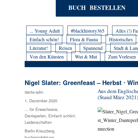
BUCH BESTELLEN
... Young Adult
#blackhistory365
Alles (!) Fa
Einfach schön!
Flora & Fauna
Historisches
Literatur!
Reisen
Spannend
Stadt & Lan
Von den Künsten
Wut & Mut
Zum Vorlesen
Nigel Slater: Greenfeast – Herbst ⋅ Win
Aus dem Englische
Autor
dante-adm
(Stand März 2021
Veröffentlicht
1. Dezember 2020
am
Kategorien
... für Erwachsene
,
Danteperlen
,
Einfach schön!
,
Leidenschaften
Schlagwörter
Berlin-Kreuzberg
,
buchempfehlung
,