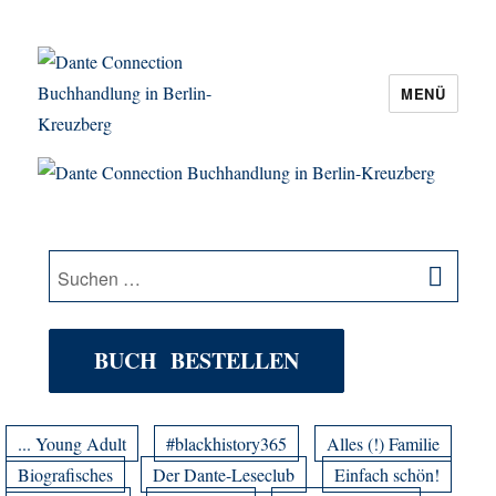
MENÜ
Dante Connection Buchhandlung in
Berlin-Kreuzberg
SU
Suche
nach:
BUCH BESTELLEN
... Young Adult
#blackhistory365
Alles (!) Familie
Biografisches
Der Dante-Leseclub
Einfach schön!