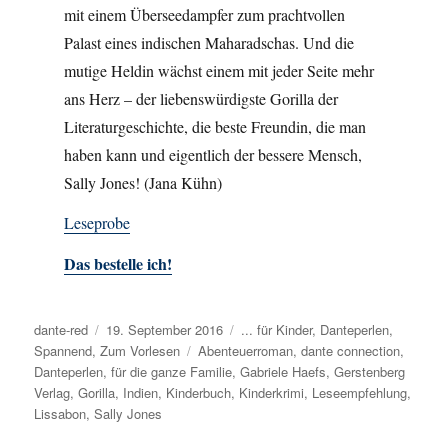
mit einem Überseedampfer zum prachtvollen
Palast eines indischen Maharadschas. Und die
mutige Heldin wächst einem mit jeder Seite mehr
ans Herz – der liebenswürdigste Gorilla der
Literaturgeschichte, die beste Freundin, die man
haben kann und eigentlich der bessere Mensch,
Sally Jones! (Jana Kühn)
Leseprobe
Das bestelle ich!
Autor
dante-red
Veröffentlicht
19. September 2016
Kategorien
... für Kinder
,
Danteperlen
,
Spannend
,
Zum Vorlesen
am
Schlagwörter
Abenteuerroman
,
dante connection
,
Danteperlen
,
für die ganze Familie
,
Gabriele Haefs
,
Gerstenberg
Verlag
,
Gorilla
,
Indien
,
Kinderbuch
,
Kinderkrimi
,
Leseempfehlung
,
Lissabon
,
Sally Jones