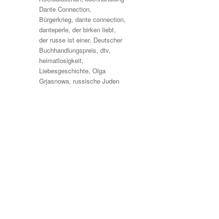
Dante Connection
,
Bürgerkrieg
,
dante connection
,
danteperle
,
der birken liebt
,
der russe ist einer
,
Deutscher
Buchhandlungspreis
,
dtv
,
heimatlosigkeit
,
Liebesgeschichte
,
Olga
Grjasnowa
,
russische Juden