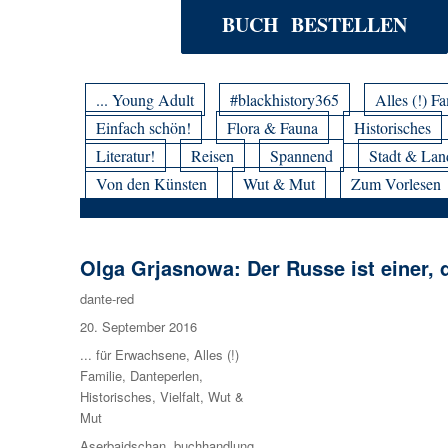
BUCH BESTELLEN
... Young Adult
#blackhistory365
Alles (!) Fa
Einfach schön!
Flora & Fauna
Historisches
Literatur!
Reisen
Spannend
Stadt & Lan
Von den Künsten
Wut & Mut
Zum Vorlesen
Olga Grjasnowa: Der Russe ist einer, d
Autor
dante-red
Veröffentlicht
20. September 2016
am
Kategorien
... für Erwachsene
,
Alles (!)
Familie
,
Danteperlen
,
Historisches
,
Vielfalt
,
Wut &
Mut
Schlagwörter
Aserbaidschan
,
buchhandlung