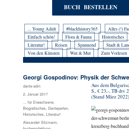
BUCH BESTELLEN
... Young Adult
#blackhistory365
Alles (!) Fa
Einfach schön!
Flora & Fauna
Historisches
Literatur!
Reisen
Spannend
Stadt & Lan
Von den Künsten
Wut & Mut
Zum Vorlesen
Georgi Gospodinov: Physik der Schw
Aus dem Bulgarisc
Autor
dante-adm
S., € 23,-, TB dtv 
Veröffentlicht
2. Januar 2017
(Stand März 2022
am
Kategorien
... für Erwachsene
,
Biografisches
,
Danteperlen
,
Historisches
,
Literatur!
Schlagwörter
Alexander Sitzmann
,
buchempfehlung
,