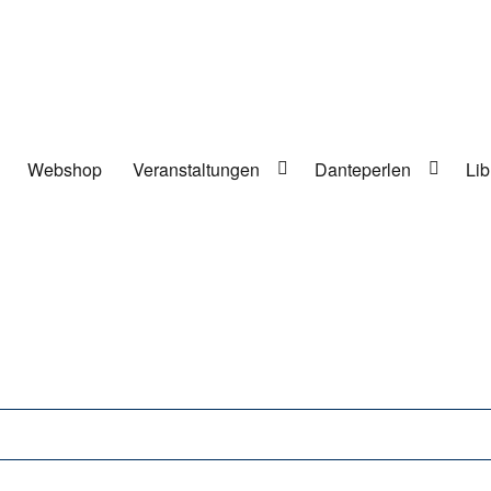
Webshop
Veranstaltungen
Danteperlen
Lib
lung in Berlin-Kreuzberg