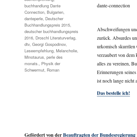
buchhandlung Dante
Connection
,
Bulgarien
,
danteperle
,
Deutscher
Buchhandlungspreis 2015
,
Abschweifungen und
deutscher buchhandlungspreis
zurück. Absurdes un
2016
,
Droschl Literaturverlag
,
dtv
,
Georgi Gospodinov
,
urkomisch skurrilen
Leseempfehlung
,
Melancholie
,
verzaubert von dem 
Minotaurus
,
perle des
alles zu vereinen, B
monats.
,
Physik der
Schwermut
,
Roman
Erinnerungen seines
ist noch lange nicht
Das bestelle ich!
Gefördert von der
Beauftragten der Bundesregierung