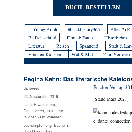
BUCH BESTELLEN
... Young Adult
#blackhistory365
Alles (!) Fa
Einfach schön!
Flora & Fauna
Historisches
Literatur!
Reisen
Spannend
Stadt & Lan
Von den Künsten
Wut & Mut
Zum Vorlesen
Regina Kehn: Das literarische Kaleid
Fischer Verlag 201
Autor
dante-red
Veröffentlicht
23. September 2016
(Stand März 2021)
am
Kategorien
... für Erwachsene
,
Danteperlen
,
Illustrierte
Bücher
,
Zum Vorlesen
Schlagwörter
buchempfehlung
,
Bücher mit
dem blauen Band
,