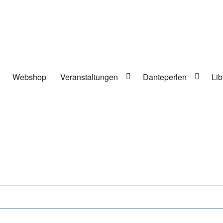
Webshop
Veranstaltungen
Danteperlen
Lib
lung in Berlin-Kreuzberg