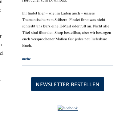
Hörbücher zum Download.
en
t
Ihr findet hier – wie im Laden auch – unsere
Thementische zum Stöbern. Findet ihr etwas nicht,
schreibt uns kurz eine E-Mail oder ruft an. Nicht alle
Titel sind über den Shop bestellbar, aber wir besorgen
r
euch versprochener Maßen fast jedes neu lieferbare
n
Buch.
ei
mehr
e
h