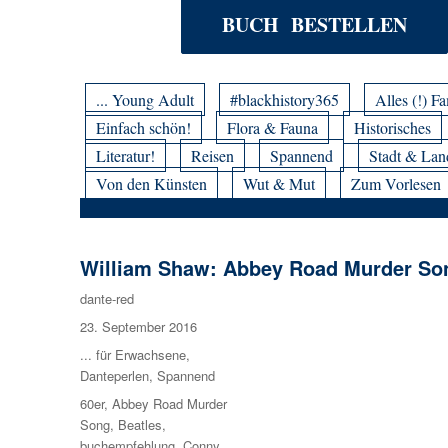
BUCH BESTELLEN
... Young Adult
#blackhistory365
Alles (!) Fa
Einfach schön!
Flora & Fauna
Historisches
Literatur!
Reisen
Spannend
Stadt & Lan
Von den Künsten
Wut & Mut
Zum Vorlesen
William Shaw: Abbey Road Murder So
Autor
dante-red
Veröffentlicht
23. September 2016
am
Kategorien
... für Erwachsene
,
Danteperlen
,
Spannend
Schlagwörter
60er
,
Abbey Road Murder
Song
,
Beatles
,
buchempfehlung
,
Conny