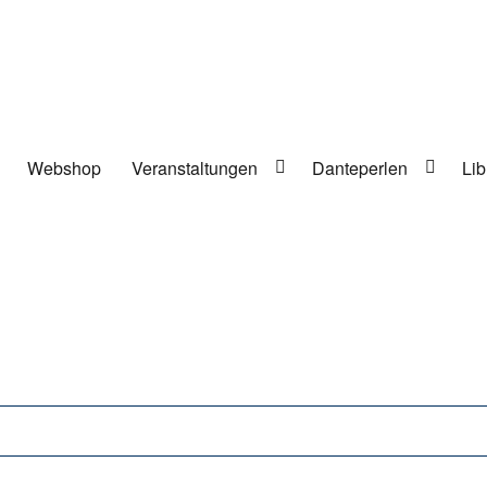
Webshop
Veranstaltungen
Danteperlen
Lib
lung in Berlin-Kreuzberg