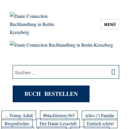
MENÜ
Dante Connection Buchhandlung in
Berlin-Kreuzberg
SU
Suche
nach:
BUCH BESTELLEN
... Young Adult
#blackhistory365
Alles (!) Familie
Biografisches
Der Dante-Leseclub
Einfach schön!