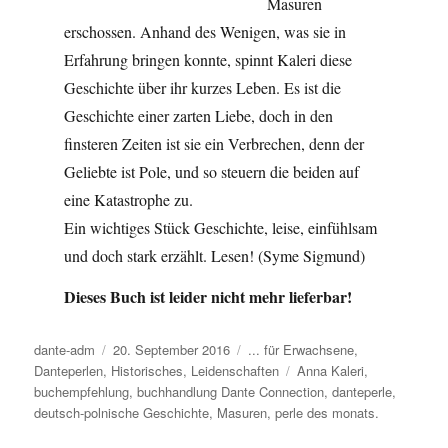
Masuren
erschossen. Anhand des Wenigen, was sie in
Erfahrung bringen konnte, spinnt Kaleri diese
Geschichte über ihr kurzes Leben. Es ist die
Geschichte einer zarten Liebe, doch in den
finsteren Zeiten ist sie ein Verbrechen, denn der
Geliebte ist Pole, und so steuern die beiden auf
eine Katastrophe zu.
Ein wichtiges Stück Geschichte, leise, einfühlsam
und doch stark erzählt. Lesen! (Syme Sigmund)
Dieses Buch ist leider nicht mehr lieferbar!
Autor
dante-adm
Veröffentlicht
20. September 2016
Kategorien
... für Erwachsene
,
Danteperlen
,
Historisches
am
,
Leidenschaften
Schlagwörter
Anna Kaleri
,
buchempfehlung
,
buchhandlung Dante Connection
,
danteperle
,
deutsch-polnische Geschichte
,
Masuren
,
perle des monats.