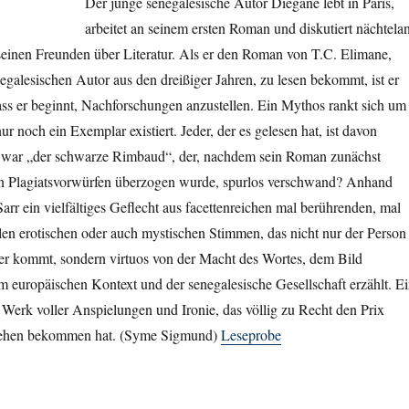
Der junge senegalesische Autor Diégane lebt in Paris,
arbeitet an seinem ersten Roman und diskutiert nächtela
 seinen Freunden über Literatur. Als er den Roman von T.C. Elimane,
negalesischen Autor aus den dreißiger Jahren, zu lesen bekommt, ist er
ss er beginnt, Nachforschungen anzustellen. Ein Mythos rankt sich um
r noch ein Exemplar existiert. Jeder, der es gelesen hat, ist davon
er war „der schwarze Rimbaud“, der, nachdem sein Roman zunächst
on Plagiatsvorwürfen überzogen wurde, spurlos verschwand? Anhand
Sarr ein vielfältiges Geflecht aus facettenreichen mal berührenden, mal
len erotischen oder auch mystischen Stimmen, das nicht nur der Person
r kommt, sondern virtuos von der Macht des Wortes, dem Bild
 europäischen Kontext und der senegalesische Gesellschaft erzählt. E
s Werk voller Anspielungen und Ironie, das völlig zu Recht den Prix
iehen bekommen hat. (Syme Sigmund)
Leseprobe