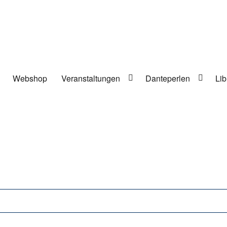
Webshop
Veranstaltungen
Danteperlen
Lib
lung in Berlin-Kreuzberg