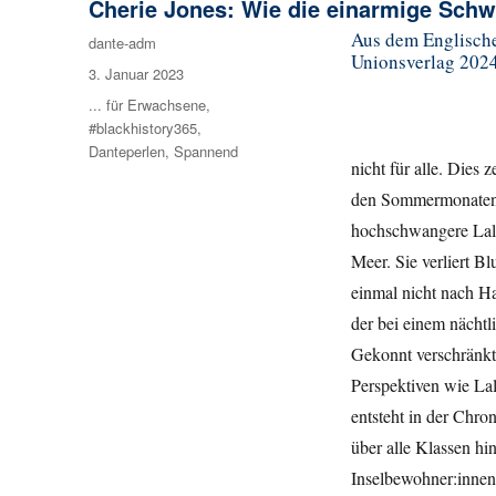
Cherie Jones: Wie die einarmige Schw
Aus dem Englische
Autor
dante-adm
Unionsverlag 2024
Veröffentlicht
3. Januar 2023
am
Kategorien
... für Erwachsene
,
#blackhistory365
,
Danteperlen
,
Spannend
nicht für alle. Dies 
den Sommermonaten de
hochschwangere Lala 
Meer. Sie verliert B
einmal nicht nach Ha
der bei einem nächtl
Gekonnt verschränkt 
Perspektiven wie Lal
entsteht in der Chr
über alle Klassen hi
Inselbewohner:innen