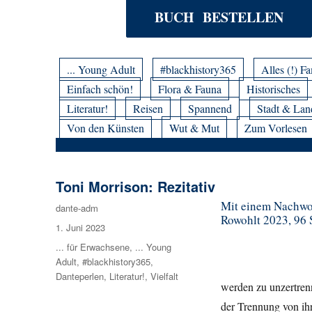
BUCH BESTELLEN
... Young Adult
#blackhistory365
Alles (!) Fa
Einfach schön!
Flora & Fauna
Historisches
Literatur!
Reisen
Spannend
Stadt & Lan
Von den Künsten
Wut & Mut
Zum Vorlesen
Toni Morrison: Rezitativ
Mit einem Nachwor
Autor
dante-adm
Rowohlt 2023, 96 S
Veröffentlicht
1. Juni 2023
am
Kategorien
... für Erwachsene
,
... Young
Adult
,
#blackhistory365
,
Danteperlen
,
Literatur!
,
Vielfalt
werden zu unzertren
der Trennung von ihr