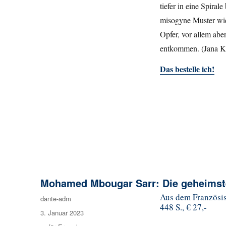
tiefer in eine Spiral
misogyne Muster wie 
Opfer, vor allem abe
entkommen. (Jana 
Das bestelle ich!
Mohamed Mbougar Sarr: Die geheimst
Aus dem Französis
Autor
dante-adm
448 S., € 27,-
Veröffentlicht
3. Januar 2023
am