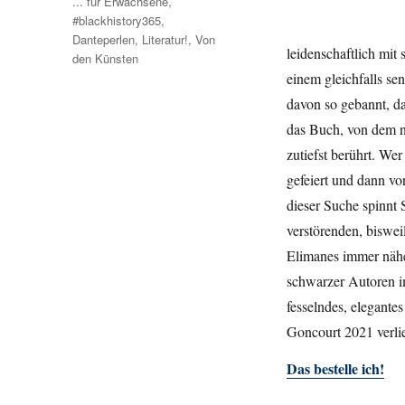
Kategorien
... für Erwachsene
,
#blackhistory365
,
Danteperlen
,
Literatur!
,
Von
leidenschaftlich mit
den Künsten
einem gleichfalls se
davon so gebannt, da
das Buch, von dem nu
zutiefst berührt. W
gefeiert und dann v
dieser Suche spinnt 
verstörenden, biswei
Elimanes immer nähe
schwarzer Autoren im
fesselndes, elegante
Goncourt 2021 verl
Das bestelle ich!