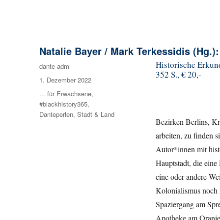
Natalie Bayer / Mark Terkessidis (Hg.)
Historische Erkun
Autor
dante-adm
352 S., € 20,-
Veröffentlicht
1. Dezember 2022
am
Kategorien
... für Erwachsene
,
#blackhistory365
,
Danteperlen
,
Stadt & Land
Bezirken Berlins, K
arbeiten, zu finden 
Autor*innen mit hist
Hauptstadt, die eine
eine oder andere Wei
Kolonialismus noch 
Spaziergang am Spree
Apotheke am Oranien