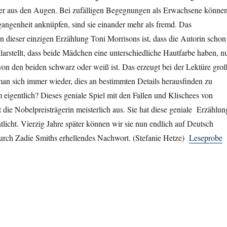
er aus den Augen. Bei zufälligen Begegnungen als Erwachsene könne
rgangenheit anknüpfen, sind sie einander mehr als fremd. Das
 dieser einzigen Erzählung Toni Morrisons ist, dass die Autorin schon
 klarstellt, dass beide Mädchen eine unterschiedliche Hautfarbe haben, n
r von den beiden schwarz oder weiß ist. Das erzeugt bei der Lektüre gro
t man sich immer wieder, dies an bestimmten Details herausfinden zu
eigentlich? Dieses geniale Spiel mit den Fallen und Klischees von
die Nobelpreisträgerin meisterlich aus. Sie hat diese geniale Erzählun
ntlicht. Vierzig Jahre später können wir sie nun endlich auf Deutsch
durch Zadie Smiths erhellendes Nachwort. (Stefanie Hetze)
Leseprobe