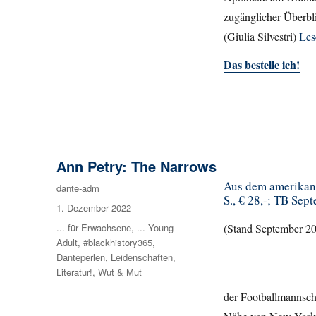
zugänglicher Überbli
(Giulia Silvestri)
Les
Das bestelle ich!
Ann Petry: The Narrows
Aus dem amerikan
Autor
dante-adm
S., € 28,-; TB Sep
Veröffentlicht
1. Dezember 2022
am
Kategorien
... für Erwachsene
,
... Young
(Stand September 2
Adult
,
#blackhistory365
,
Danteperlen
,
Leidenschaften
,
Literatur!
,
Wut & Mut
der Footballmannschaf