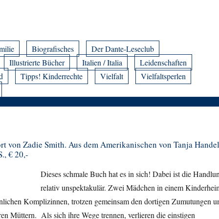
milie
Biografisches
Der Dante-Leseclub
Illustrierte Bücher
Italien / Italia
Leidenschaften
d
Tipps! Kinderrechte
Vielfalt
Vielfaltsperlen
t von Zadie Smith. Aus dem Amerikanischen von Tanja Handel
., € 20,-
Dieses schmale Buch hat es in sich! Dabei ist die Handlu
relativ unspektakulär. Zwei Mädchen in einem Kinderhei
nlichen Komplizinnen, trotzen gemeinsam den dortigen Zumutungen u
en Müttern. Als sich ihre Wege trennen, verlieren die einstigen