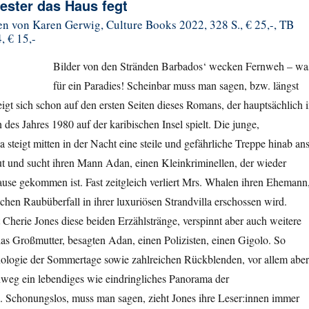
ester das Haus fegt
n von Karen Gerwig, Culture Books 2022, 328 S., € 25,-, TB
, € 15,-
Bilder von den Stränden Barbados‘ wecken Fernweh – wa
für ein Paradies! Scheinbar muss man sagen, bzw. längst
zeigt sich schon auf den ersten Seiten dieses Romans, der hauptsächlich 
s Jahres 1980 auf der karibischen Insel spielt. Die junge,
steigt mitten in der Nacht eine steile und gefährliche Treppe hinab an
lut und sucht ihren Mann Adan, einen Kleinkriminellen, der wieder
use gekommen ist. Fast zeitgleich verliert Mrs. Whalen ihren Ehemann
ichen Raubüberfall in ihrer luxuriösen Strandvilla erschossen wird.
Cherie Jones diese beiden Erzählstränge, verspinnt aber auch weitere
as Großmutter, besagten Adan, einen Polizisten, einen Gigolo. So
onologie der Sommertage sowie zahlreichen Rückblenden, vor allem aber
nweg ein lebendiges wie eindringliches Panorama der
. Schonungslos, muss man sagen, zieht Jones ihre Leser:innen immer