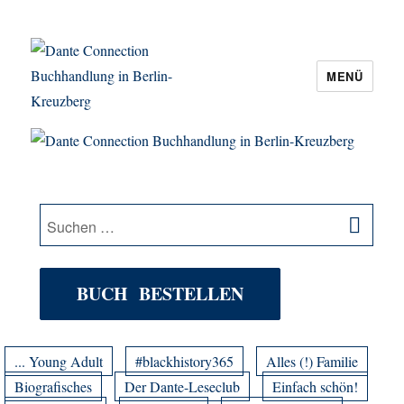
MENÜ
Dante Connection Buchhandlung in
Berlin-Kreuzberg
SU
Suche
nach:
BUCH BESTELLEN
... Young Adult
#blackhistory365
Alles (!) Familie
Biografisches
Der Dante-Leseclub
Einfach schön!