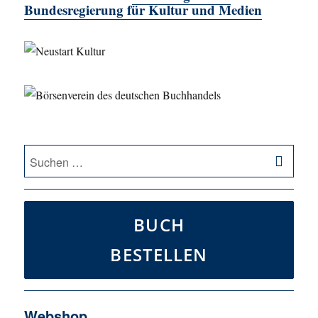
Bundesregierung für Kultur und Medien
SU
Suche
nach:
BUCH
BESTELLEN
Webshop