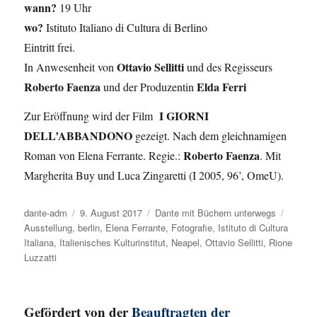
wann?
19 Uhr
wo?
Istituto Italiano di Cultura di Berlino
Eintritt frei.
Ottavio Sellitti
In Anwesenheit von
und des Regisseurs
Roberto Faenza
Elda Ferri
und der Produzentin
I GIORNI
Zur Eröffnung wird der Film
DELL’ABBANDONO
gezeigt. Nach dem gleichnamigen
Roberto Faenza
Roman von Elena Ferrante. Regie.:
. Mit
Margherita Buy und Luca Zingaretti (I 2005, 96’, OmeU).
Autor
dante-adm
Veröffentlicht
9. August 2017
Kategorien
Dante mit Büchern unterwegs
Schlag
Ausstellung
,
berlin
am
,
Elena Ferrante
,
Fotografie
,
Istituto di Cultura
Italiana
,
Italienisches Kulturinstitut
,
Neapel
,
Ottavio Sellitti
,
Rione
Luzzatti
Gefördert von der
Beauftragten der