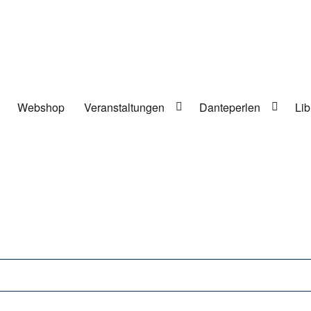
Webshop
Veranstaltungen
Danteperlen
Lib
lung in Berlin-Kreuzberg