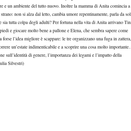
re e un ambiente del tutto nuovo. Inoltre la mamma di Anita comincia a
strano: non si alza dal letto, cambia umore repentinamente, parla da sol
sia tutta colpa degli adulti? Per fortuna nella vita di Anita arrivano Tin
in piedi e giocare molto bene a pallone e Elena, che sembra sapere come
orse l’idea migliore è scappare: le tre organizzano una fuga in zattera
scorrere un’estate indimenticabile e a scoprire una cosa molto important
one sull’identità di genere, l’importanza dei legami e l’impatto della
lia Silvestri)