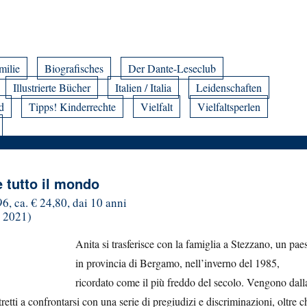
milie
Biografisches
Der Dante-Leseclub
Illustrierte Bücher
Italien / Italia
Leidenschaften
d
Tipps! Kinderrechte
Vielfalt
Vielfaltsperlen
è tutto il mondo
6, ca. € 24,80, dai 10 anni
 2021)
Anita si trasferisce con la famiglia a Stezzano, un pae
in provincia di Bergamo, nell’inverno del 1985,
ricordato come il più freddo del secolo. Vengono dall
etti a confrontarsi con una serie di pregiudizi e discriminazioni, oltre c