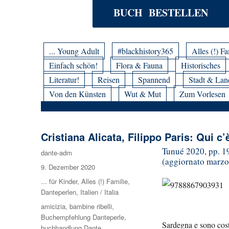
BUCH BESTELLEN
... Young Adult
#blackhistory365
Alles (!) Fa
Einfach schön!
Flora & Fauna
Historisches
Literatur!
Reisen
Spannend
Stadt & Lan
Von den Künsten
Wut & Mut
Zum Vorlesen
Cristiana Alicata, Filippo Paris: Qui c’
Tunué 2020, pp. 19
Autor
dante-adm
(aggiornato marzo
Veröffentlicht
9. Dezember 2020
am
Kategorien
... für Kinder
,
Alles (!) Familie
,
Danteperlen
,
Italien / Italia
Schlagwörter
amicizia
,
bambine ribelli
,
Buchempfehlung Danteperle
,
Sardegna e sono costr
buchhandlung Dante