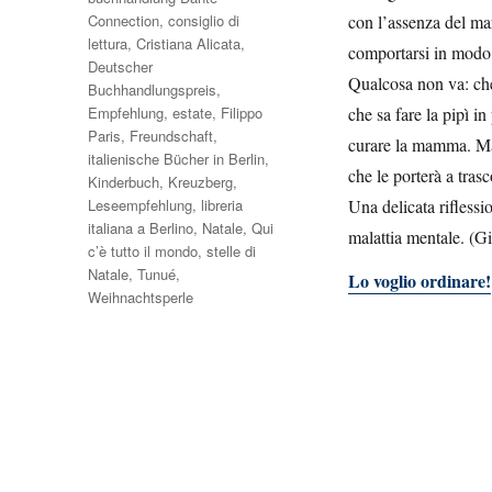
Connection
,
consiglio di
con l’assenza del ma
lettura
,
Cristiana Alicata
,
comportarsi in modo 
Deutscher
Qualcosa non va: che 
Buchhandlungspreis
,
Empfehlung
,
estate
,
Filippo
che sa fare la pipì 
Paris
,
Freundschaft
,
curare la mamma. Ma f
italienische Bücher in Berlin
,
che le porterà a tra
Kinderbuch
,
Kreuzberg
,
Leseempfehlung
,
libreria
Una delicata riflessi
italiana a Berlino
,
Natale
,
Qui
malattia mentale. (Giu
c’è tutto il mondo
,
stelle di
Natale
,
Tunué
,
Lo voglio ordinare!
Weihnachtsperle