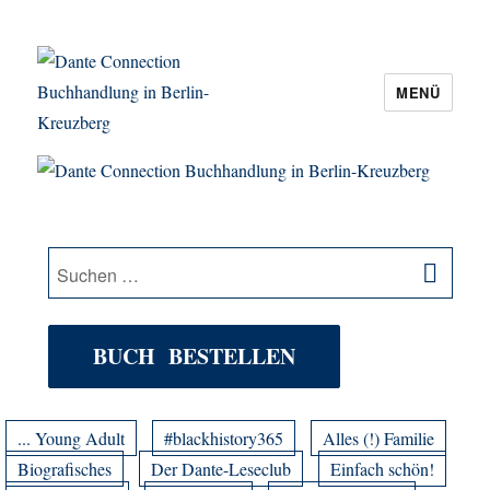
MENÜ
Dante Connection Buchhandlung in
Berlin-Kreuzberg
SU
Suche
nach:
BUCH BESTELLEN
... Young Adult
#blackhistory365
Alles (!) Familie
Biografisches
Der Dante-Leseclub
Einfach schön!