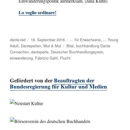
Einwanderungspolitik aufmerksam. (Jana Kühn)
Lo voglio ordinare!
Autor
dante-red
Veröffentlicht
19. September 2016
Kategorien
... für Erwachsene
,
... Young
Adult
,
Danteperlen
am
,
Wut & Mut
Schlagwörter
Bilal
,
buchhandlung Dante
Connection
,
danteperle
,
Deutscher Buchhandlungspreis
,
einwanderung
,
Fabrizio Gatti
,
Flucht
Gefördert von der
Beauftragten der
Bundesregierung für Kultur und Medien