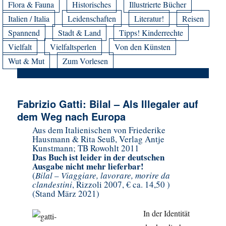
Flora & Fauna
Historisches
Illustrierte Bücher
Italien / Italia
Leidenschaften
Literatur!
Reisen
Spannend
Stadt & Land
Tipps! Kinderrechte
Vielfalt
Vielfaltsperlen
Von den Künsten
Wut & Mut
Zum Vorlesen
Fabrizio Gatti: Bilal – Als Illegaler auf
dem Weg nach Europa
Aus dem Italienischen von Friederike
Hausmann & Rita Seuß, Verlag Antje
Kunstmann; TB Rowohlt 2011
Das Buch ist leider in der deutschen
Ausgabe nicht mehr lieferbar!
(
Bilal – Viaggiare, lavorare, morire da
clandestini
, Rizzoli 2007, € ca. 14,50 )
(Stand März 2021)
In der Identität