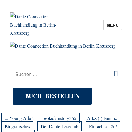
MENÜ
Dante Connection Buchhandlung in
Berlin-Kreuzberg
SU
Suche
nach:
BUCH BESTELLEN
... Young Adult
#blackhistory365
Alles (!) Familie
Biografisches
Der Dante-Leseclub
Einfach schön!