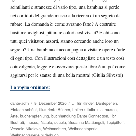
scintillanti e stranezze di vario tipo, una bambina si perde
nei corridoi del grande museo alla ricerca di un segreto da
rubare. La domanda è: come avranno fatto? A costruire
busti meravigliosi, pitturare colori così vivaci? E chi sono
tutti quei visitatori assorti, stanno cercando anche loro un
segreto? Una bambina ci accompagna a visitare opere d’arte
di ogni tipo. Con illustrazioni così dettagliate e un testo così
coinvolgente, leggere e osservare questo libro è un po’ come
aggirarsi per le stanze di una bella mostra!
(Giulia Silvestri)
Lo voglio ordinare!
Autor
dante-adm
Veröffentlicht
9. Dezember 2020
Kategorien
... für Kinder
,
Danteperlen
,
Einfach schön!
am
,
Illustrierte Bücher
,
Italien / Italia
Schlagwörter
al museo
,
Arte
,
buchempfehlung
,
buchhandlung Dante Connection
,
libri
illustrati
,
museo
,
Natale
,
scuola
,
Susanna Mattiangeli
,
Topipittori
,
Vessela Nikolova
,
Weihnachten
,
Weihnachtsperle
,
Weihnachtsperle bilderbuch