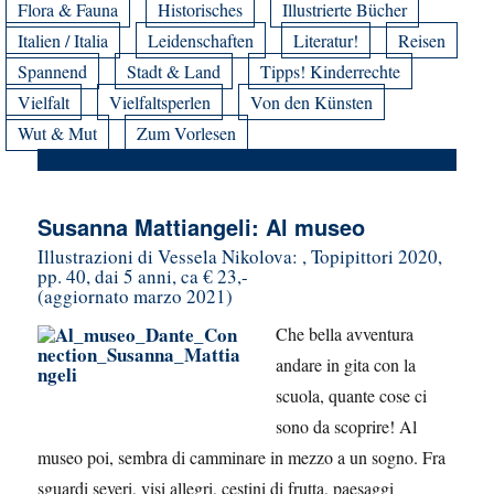
Flora & Fauna
Historisches
Illustrierte Bücher
Italien / Italia
Leidenschaften
Literatur!
Reisen
Spannend
Stadt & Land
Tipps! Kinderrechte
Vielfalt
Vielfaltsperlen
Von den Künsten
Wut & Mut
Zum Vorlesen
Susanna Mattiangeli: Al museo
Illustrazioni di Vessela Nikolova: , Topipittori 2020,
pp. 40, dai 5 anni, ca € 23,-
(aggiornato marzo 2021)
Che bella avventura
andare in gita con la
scuola, quante cose ci
sono da scoprire! Al
museo poi, sembra di camminare in mezzo a un sogno. Fra
sguardi severi, visi allegri, cestini di frutta, paesaggi