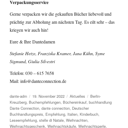
Verpackungsservice
Gerne verpacken wir die gekauften Bücher liebevoll und
prächtig zur Abholung am nächsten Tag. Es eilt sehr – das
kriegen wir auch hin!
Eure & Ihre Dantedamen
Stefanie Hetze, Franziska Kramer, Jana Kühn, Syme
Sigmund, Giulia Silvestri
Telefon: 030 – 615 7658
Mail: info@danteconnection.de
Autor
dante-adm
Veröffentlicht
19. November 2022
Kategorien
Aktuelles
Schlagwörter
Berlin-
Kreuzberg
,
Buchempfehlungen
am
,
Büchereinkauf
,
buchhandlung
Dante Connection
,
dante connection
,
Deutscher
Buchhandlungspreis
,
Empfehlung
,
Italien
,
Kinderbuch
,
Leseempfehlung
,
stelle di Natale
,
Weihnachten
,
Weihnachtsgeschenk
,
Weihnachtskäufe
,
Weihnachtsperle
,