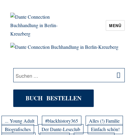
MENÜ
Dante Connection Buchhandlung in
Berlin-Kreuzberg
SU
Suche
nach:
BUCH BESTELLEN
... Young Adult
#blackhistory365
Alles (!) Familie
Biografisches
Der Dante-Leseclub
Einfach schön!