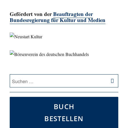
Gefördert von der
Beauftragten der
Bundesregierung für Kultur und Medien
SU
Suche
nach:
BUCH
BESTELLEN