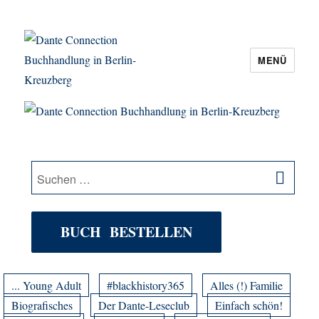
MENÜ
Dante Connection Buchhandlung in
Berlin-Kreuzberg
SU
Suche
nach:
BUCH BESTELLEN
... Young Adult
#blackhistory365
Alles (!) Familie
Biografisches
Der Dante-Leseclub
Einfach schön!