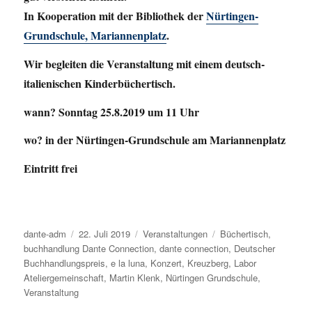
In Kooperation mit der Bibliothek der
Nürtingen-
Grundschule, Mariannenplatz
.
Wir begleiten die Veranstaltung mit einem deutsch-
italienischen Kinderbüchertisch.
wann? Sonntag 25.8.2019 um 11 Uhr
wo? in der Nürtingen-Grundschule am Mariannenplatz
Eintritt frei
Autor
dante-adm
Veröffentlicht
22. Juli 2019
Kategorien
Veranstaltungen
Schlagwörter
Büchertisch
,
buchhandlung Dante Connection
am
,
dante connection
,
Deutscher
Buchhandlungspreis
,
e la luna
,
Konzert
,
Kreuzberg
,
Labor
Ateliergemeinschaft
,
Martin Klenk
,
Nürtingen Grundschule
,
Veranstaltung