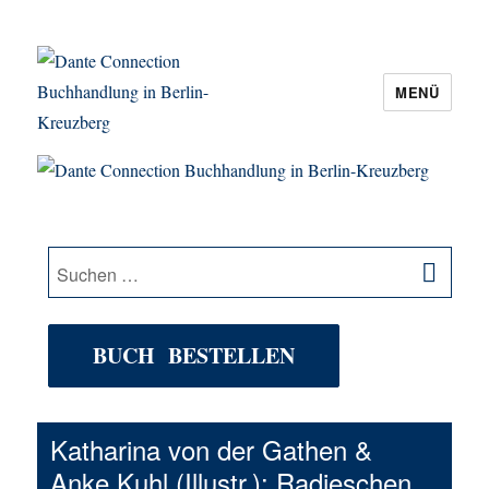
MENÜ
Dante Connection Buchhandlung in
Berlin-Kreuzberg
SU
Suche
nach:
BUCH BESTELLEN
Katharina von der Gathen &
Anke Kuhl (Illustr.): Radieschen