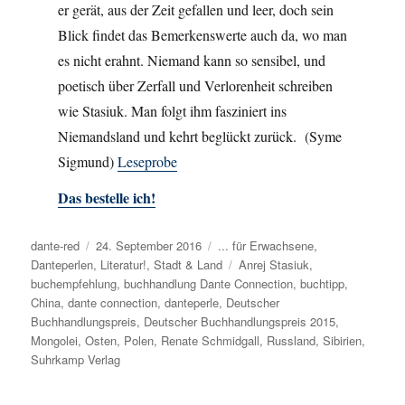
er gerät, aus der Zeit gefallen und leer, doch sein
Blick findet das Bemerkenswerte auch da, wo man
es nicht erahnt. Niemand kann so sensibel, und
poetisch über Zerfall und Verlorenheit schreiben
wie Stasiuk. Man folgt ihm fasziniert ins
Niemandsland und kehrt beglückt zurück. (Syme
Sigmund)
Leseprobe
Das bestelle ich!
Autor
dante-red
Veröffentlicht
24. September 2016
Kategorien
... für Erwachsene
,
Danteperlen
,
am
Literatur!
,
Stadt & Land
Schlagwörter
Anrej Stasiuk
,
buchempfehlung
,
buchhandlung Dante Connection
,
buchtipp
,
China
,
dante connection
,
danteperle
,
Deutscher
Buchhandlungspreis
,
Deutscher Buchhandlungspreis 2015
,
Mongolei
,
Osten
,
Polen
,
Renate Schmidgall
,
Russland
,
Sibirien
,
Suhrkamp Verlag