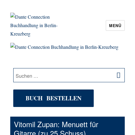
MENÜ
Dante Connection Buchhandlung in
Berlin-Kreuzberg
SU
Suche
nach:
BUCH BESTELLEN
Vitomil Zupan: Menuett für
Gitarre (zu 25 Schuss)