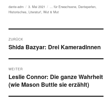
Autor
dante-adm
Veröffentlicht
3. Mai 2021
Kategorien
... für Erwachsene
,
Danteperlen
,
Historisches
,
am
Literatur!
,
Wut & Mut
Beitragsnavigation
ZURÜCK
Shida Bazyar: Drei Kameradinnen
Vorheriger
Beitrag:
WEITER
Leslie Connor: Die ganze Wahrheit
Nächster
(wie Mason Buttle sie erzählt)
Beitrag: