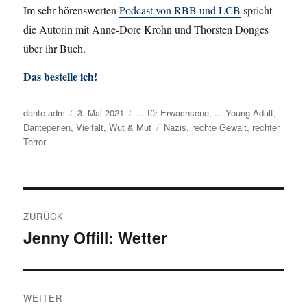
Im sehr hörenswerten
Podcast von RBB und LCB
spricht
die Autorin mit Anne-Dore Krohn und Thorsten Dönges
über ihr Buch.
Das bestelle ich!
Autor
dante-adm
Veröffentlicht
3. Mai 2021
Kategorien
... für Erwachsene
,
... Young Adult
,
Danteperlen
,
Vielfalt
am
,
Wut & Mut
Schlagwörter
Nazis
,
rechte Gewalt
,
rechter
Terror
Beitragsnavigation
ZURÜCK
Jenny Offill: Wetter
Vorheriger
Beitrag:
WEITER