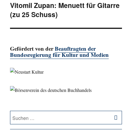
Vitomil Zupan: Menuett für Gitarre
Nächster
(zu 25 Schuss)
Beitrag:
Gefördert von der
Beauftragten der
Bundesregierung für Kultur und Medien
SU
Suche
nach: