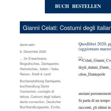
BUCH BESTELLEN
Gianni Celati: Costumi degli italian
Quodlibet 2020, pp
Autor
dante-adm
(aggiornato marzo
Veröffentlicht
9. Dezember 2020
am
Kategorien
... für Erwachsene
,
Biografisches
,
Danteperlen
,
Historisches
,
Italien / Italia
,
Reisen
,
Stadt & Land
Schlagwörter
Buchempfehlung Danteperle
,
buchhandlung Dante
Connection
,
consiglio di
anziani perennemente 
lettura
,
Costumi degli italiani
,
Si parla di un tempo 
dante connection
,
Deutscher
Buchhandlungspreis
,
Emilia
,
racconti, gli ultimi i