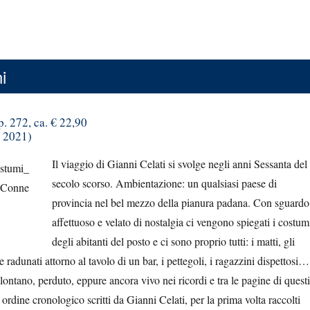
i
. 272, ca. € 22,90
 2021)
Il viaggio di Gianni Celati si svolge negli anni Sessanta del
secolo scorso. Ambientazione: un qualsiasi paese di
provincia nel bel mezzo della pianura padana. Con sguardo
affettuoso e velato di nostalgia ci vengono spiegati i costum
degli abitanti del posto e ci sono proprio tutti: i matti, gli
radunati attorno al tavolo di un bar, i pettegoli, i ragazzini dispettosi…
lontano, perduto, eppure ancora vivo nei ricordi e tra le pagine di questi
n ordine cronologico scritti da Gianni Celati, per la prima volta raccolti