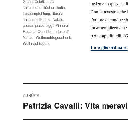
Gianni Celati
,
Italia
,
insieme in questa ed
italienische Bücher Berlin
,
Con la maestria che l
Leseempfehlung
,
libreria
italiana a Berlino
,
Natale
,
l’autore ci conduce i
paese
,
personaggi
,
Pianura
forse semplicemente 
Padana
,
Quodlibet
,
stelle di
per tempi difficili. (G
Natale
,
Weihnachtsgeschenk
,
Weihnachtsperle
Lo voglio ordinare!
Beitragsnavigation
ZURÜCK
Patrizia Cavalli: Vita merav
Vorheriger
Beitrag: