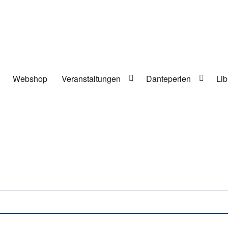
Webshop
Veranstaltungen
Danteperlen
Lib
lung in Berlin-Kreuzberg