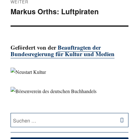
WEITER
Markus Orths: Luftpiraten
Nächster
Beitrag:
Gefördert von der
Beauftragten der
Bundesregierung für Kultur und Medien
SU
Suche
nach: