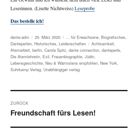
Leserinnen. (Lisette Nichtweiss)
Leseprobe
Das bestelle ich!
Autor
dante-adm
Veröffentlicht
25. März 2020
Kategorien
... für Erwachsene
,
Biografisches
,
Danteperlen
,
Historisches
am
,
Leidenschaften
Schlagwörter
Achtsamkeit
,
Atemarbeit
,
berlin
,
Carola Spitz
,
dante connection
,
danteperle
,
Die Atemlehrerin
,
Exil
,
Frauenbiographie
,
Jüdin
,
Lebensgeschichte
,
Neu & Wärmstens empfohlen
,
New York
,
Suhrkamp Verlag
,
Unabhängiger verlag
Beitragsnavigation
ZURÜCK
Freundschaft fürs Lesen!
Vorheriger
Beitrag: